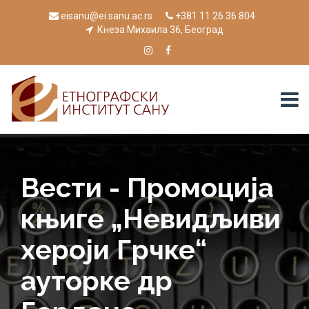
eisanu@ei.sanu.ac.rs
+381 11 26 36 804
Кнеза Михаила 36, Београд
Вести - Промоција
књиге „Невидљиви
хероји Грчке“
ауторке др