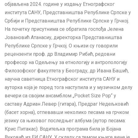
објављена 2024. године у издању Етнографског
института САНУ, Представништва Републике Српске у
Србији и Представништва Републике Српске у Грчкој.
На почетку присутнима се обратила госпођа Јелена
Јовановић Атанасиу, директорка Представништва
Републике Српске у Грчкој. О књизи су говорили
рецензенти проф. др Владимир Рибић, редовни
професор на Одељењу за етнологију и антропологију
Филозофског факултета у Београду, др Ивана Башић,
научна саветница Етнографског института САНУ и
ауторка која је поред тога наступила и у музичком делу
вечери са својим ансамблом „Pocket Size Pop“ у
саставу Адриан Левер (гитара), Предраг Недељковић
(басет хорна), отпевавши неколико песама на грчком
језику са њиховог последњег албума (аутор песама:
Крис Питакас). Водитељка програма била је Бојана
Вуковић из ЕИ САНУ. У складу са темом књиге вече је