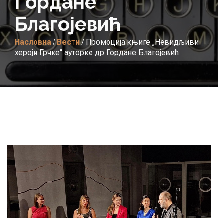
Гордане
Благојевић
Насловна
Вести
Промоција књиге „Невидљиви
/
/
хероји Грчке“ ауторке др Гордане Благојевић