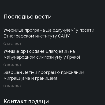
Последње вести
Учеснице програма „Ја одлучујем“ у посети
Етнографском институту САНУ
13.07.2026
Учешће др Гордане Благојевић на
међународном симпозијуму у Грчкој
30.06.2026
Завршен Летњи програм о присилним
миграцијама и границама
15.06.2026
Контакт подаци