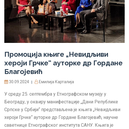
Промоција књиге „Невидљиви
хероји Грчке“ ауторке др Гордане
Благојевић
30.09.2024
Емилија Карталија
|
У среду 25. септембра у Етнографском музеју у
Београду, у оквиру манифестације „Дани Републике
Српске у Србији“ представљена је књига „Невидљиви
хероји Грчке“ ауторке др Гордане Благојевић, научне
саветнице Етнографског института САНУ. Књига је