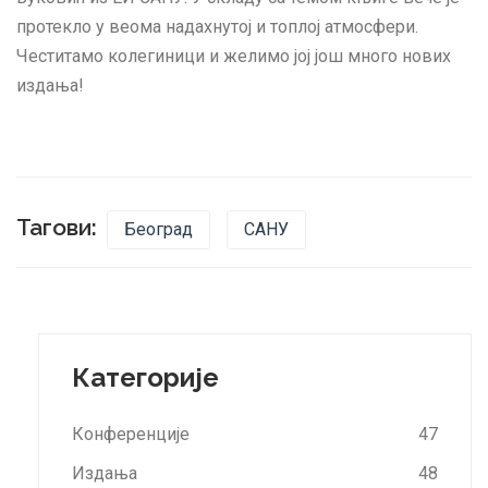
протекло у веома надахнутој и топлој атмосфери.
Честитамо колегиници и желимо јој још много нових
издања!
Тагови:
Београд
САНУ
Категорије
Конференције
47
Издања
48