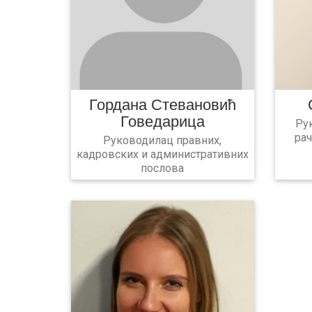
Гордана Стевановић
Говедарица
Ру
ра
Руководилац правних,
кадровских и административних
послова