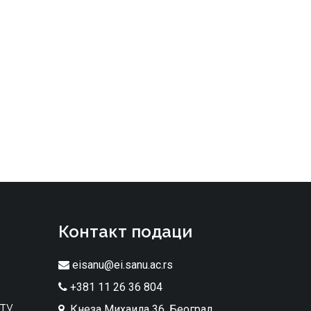
Контакт подаци
eisanu@ei.sanu.ac.rs
+381 11 26 36 804
ту
Кнеза Михаила 36, Београд