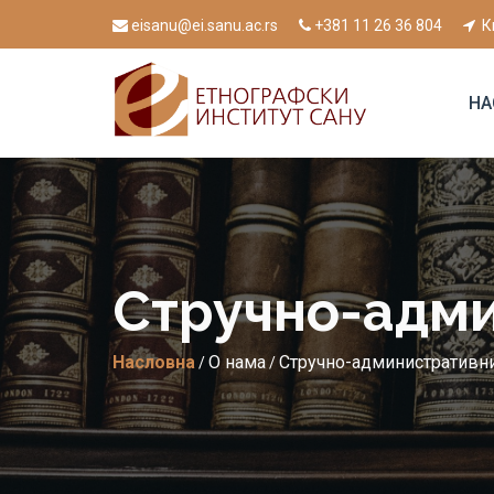
eisanu@ei.sanu.ac.rs
+381 11 26 36 804
К
НА
Стручно-адми
Насловна
О нама
Стручно-административни
/
/