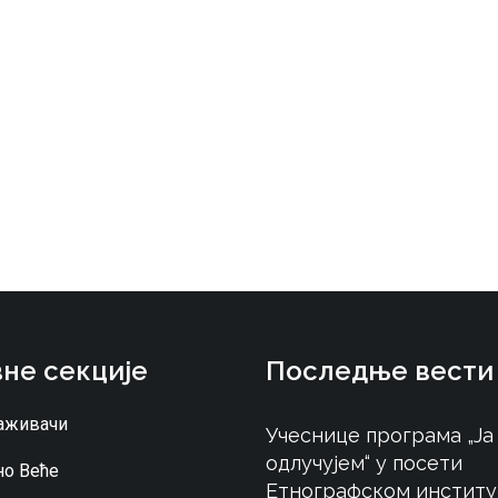
не секције
Последње вести
аживачи
Учеснице програма „Ја
одлучујем“ у посети
о Веће
Етнографском институ