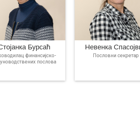
Стојанка Бурсаћ
Невенка Спасојв
ководилац финансијско-
Пословни секретар
чуноводствених послова