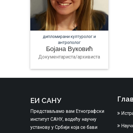
дипломирани културолог и
антрополог
Бојана Вуковић
Документариста/архивиста
Глав
ЕИ САНУ
Представљамо вам Етнографски
Истр
институт САНУ, водећу научну
Научн
установу у Србији која се бави