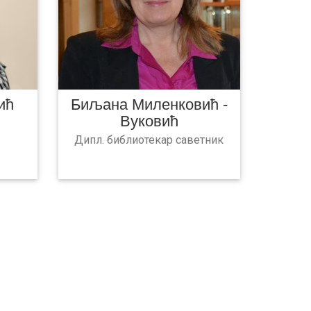
ић
Биљана Миленковић -
Вуковић
Дипл. библиотекар саветник