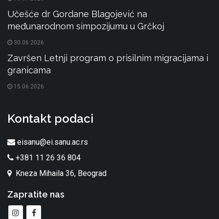
Učešće dr Gordane Blagojević na
međunarodnom simpozijumu u Grčkoj
30.06.2026
Završen Letnji program o prisilnim migracijama i
granicama
15.06.2026
Kontakt podaci
eisanu@ei.sanu.ac.rs
+381 11 26 36 804
Kneza Mihaila 36, Beograd
Zapratite nas