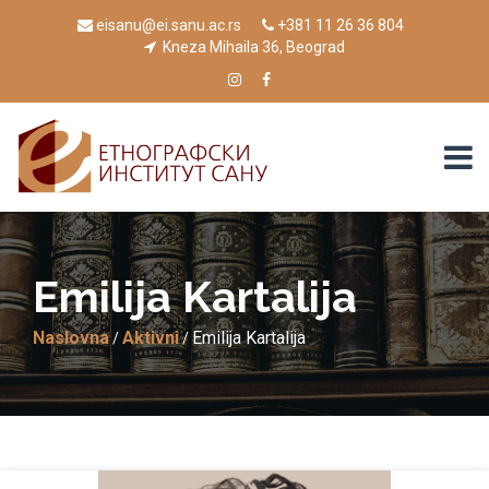
eisanu@ei.sanu.ac.rs
+381 11 26 36 804
Kneza Mihaila 36, Beograd
Emilija Kartalija
Naslovna
Aktivni
Emilija Kartalija
/
/