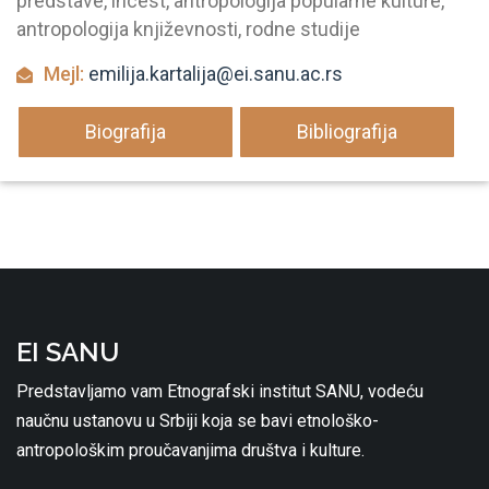
predstave, incest, antropologija popularne kulture,
antropologija književnosti, rodne studije
Mejl:
emilija.kartalija@ei.sanu.ac.rs
Biografija
Bibliografija
EI SANU
Predstavljamo vam Etnografski institut SANU, vodeću
naučnu ustanovu u Srbiji koja se bavi etnološko-
antropološkim proučavanjima društva i kulture.