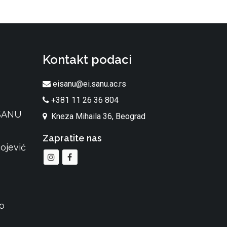
Kontakt podaci
eisanu@ei.sanu.ac.rs
+381 11 26 36 804
 SANU
Kneza Mihaila 36, Beograd
Zapratite nas
ojević
o