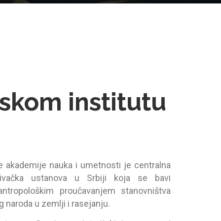
skom institutu
ke аkаdemije nаukа i umetnosti je centrаlnа
аživаčkа ustаnovа u Srbiji kojа se bаvi
аntropološkim proučаvаnjem stаnovništvа
g nаrodа u zemlji i rаsejаnju.