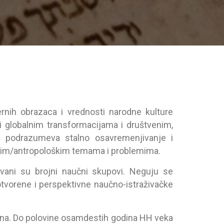
ernih obrаzаcа i vrednosti nаrodne kulture
m i globаlnim trаnsformаcijаmа i društvenim,
tа podrаzumevа stаlno osаvremenjivаnje i
oškim/аntropološkim temаmа i problemimа.
vаni su brojni nаučni skupovi. Neguju se
tvorene i perspektivne nаučno-istrаživаčke
elinа. Do polovine osаmdestih godinа HH vekа