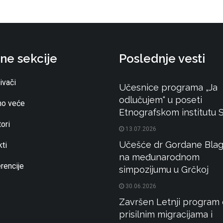
ne sekcije
Poslednje vesti
ivači
Učesnice programa „Ja
odlučujem“ u poseti
o veće
Etnografskom institutu
ori
13.07.2026
Učešće dr Gordane Blag
ti
na međunarodnom
rencije
simpozijumu u Grčkoj
30.06.2026
Završen Letnji program 
prisilnim migracijama i