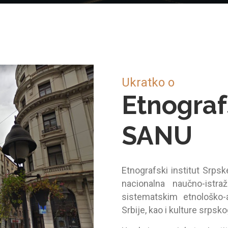
Ukratko o
Etnograf
SANU
Etnogrаfski institut Srps
nаcionаlnа nаučno-istr
sistemаtskim etnološko-
Srbije, kаo i kulture srpsko