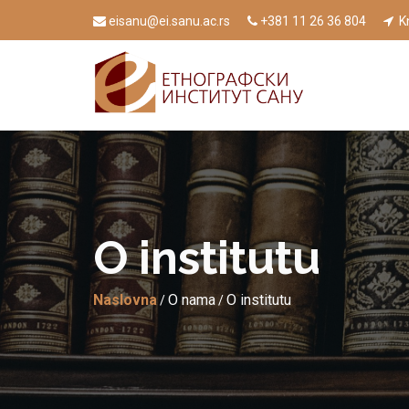
eisanu@ei.sanu.ac.rs
+381 11 26 36 804
Kn
O institutu
Naslovna
O nama
O institutu
/
/