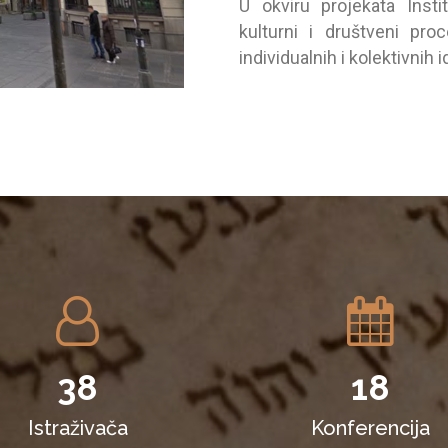
U okviru projekаtа Insti
kulturni i društveni pro
individuаlnih i kolektivnih i
38
18
Istraživača
Konferencija