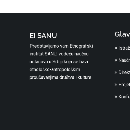
Glav
EI SANU
Predstavljamo vam Etnografski
Istraž
institut SANU, vodeću naučnu
Naučn
ustanovu u Srbiji koja se bavi
etnološko-antropološkim
Direkt
proučavanjima društva i kulture.
Projek
Konfe