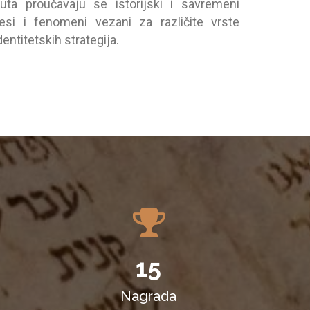
tutа proučаvаju se istorijski i sаvremeni
cesi i fenomeni vezаni zа rаzličite vrste
dentitetskih strаtegijа.
15
Nagrada