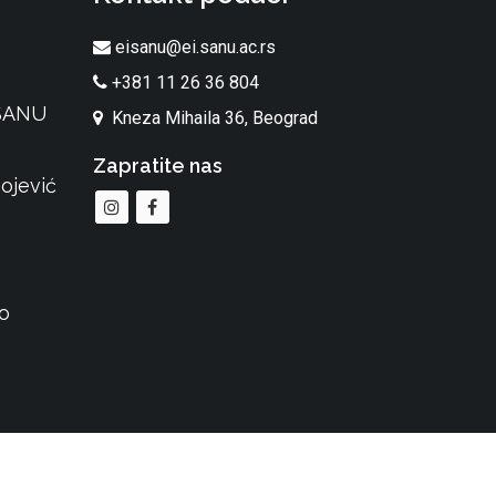
eisanu@ei.sanu.ac.rs
+381 11 26 36 804
 SANU
Kneza Mihaila 36, Beograd
Zapratite nas
ojević
o