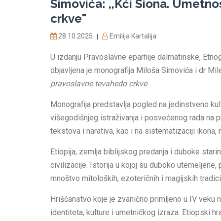
Simovića: ,,Kći Siona. Umetn
crkve"
28.10.2025
Emilija Kartalija
|
U izdanju Pravoslavne eparhije dalmatinske, Etno
objavljena je monografija Miloša Simovića i dr M
pravoslavne tevahedo crkve
.
Monografija predstavlja pogled na jedinstveno kul
višegodišnjeg istraživanja i posvećenog rada na pr
tekstova i narativa, kao i na sistematizaciji ikona
Etiopija, zemlja biblijskog predanja i duboke star
civilizacije. Istorija u kojoj su duboko utemeljene, 
mnoštvo mitoloških, ezoteričnih i magijskih tradic
Hrišćanstvo koje je zvanično primljeno u IV veku n
identiteta, kulture i umetničkog izraza. Etiopski h