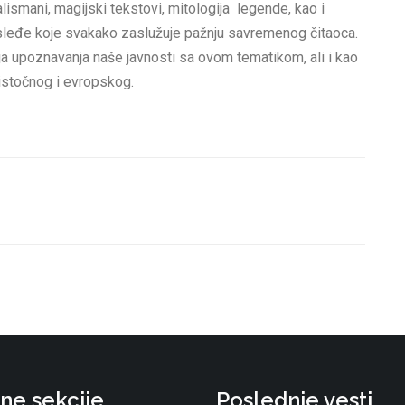
, talismani, magijski tekstovi, mitologija legende, kao i
nasleđe koje svakako zaslužuje pažnju savremenog čitaoca.
ja upoznavanja naše javnosti sa ovom tematikom, ali i kao
istočnog i evropskog.
ne sekcije
Poslednje vesti