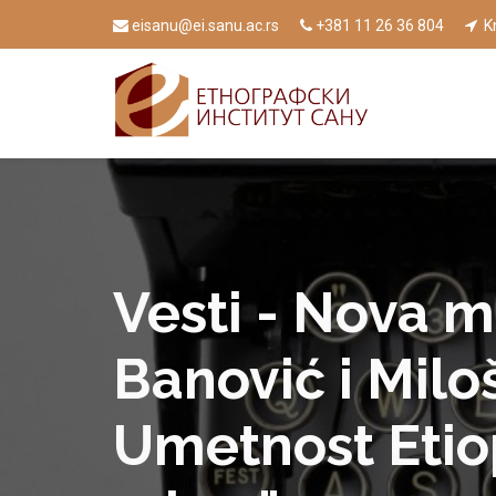
eisanu@ei.sanu.ac.rs
+381 11 26 36 804
Kn
Vesti - Nova m
Banović i Miloš
Umetnost Etio