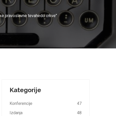
ske pravoslavne tevahedo crkve"
Kategorije
Konferencije
47
Izdanja
48