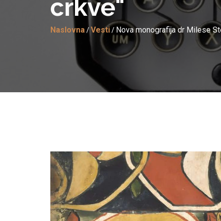
crkve"
Naslovna
Vesti
Nova monografija dr Milese St
/
/