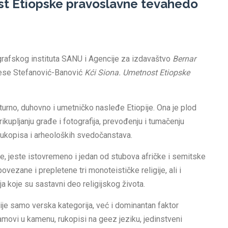
ost Etiopske pravoslavne tevahedo
grafskog instituta SANU i Agencije za izdavaštvo
Bernar
ilese Stefanović-Banović
Kći Siona. Umetnost Etiopske
turno, duhovno i umetničko nasleđe Etiopije. Ona je plod
ikupljanju građe i fotografija, prevođenju i tumačenju
, rukopisa i arheoloških svedočanstava.
ine, jeste istovremeno i jedan od stubova afričke i semitske
povezane i prepletene tri monoteističke religije, ali i
ija koje su sastavni deo religijskog života.
ije samo verska kategorija, već i dominantan faktor
ramovi u kamenu, rukopisi na geez jeziku, jedinstveni