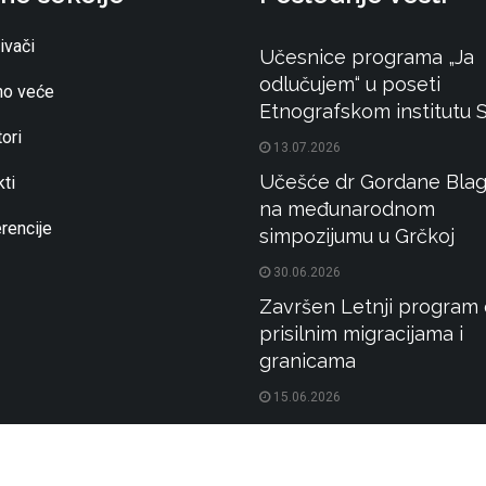
ivači
Učesnice programa „Ja
odlučujem“ u poseti
o veće
Etnografskom institutu
ori
13.07.2026
Učešće dr Gordane Blag
ti
na međunarodnom
rencije
simpozijumu u Grčkoj
30.06.2026
Završen Letnji program 
prisilnim migracijama i
granicama
15.06.2026