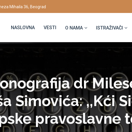
eza Mihaila 36, Beograd
NASLOVNA
VESTI
O NAMA
ISTRAŽIVAČI
onografija dr Miles
a Simovića: ,,Kći S
pske pravoslavne 