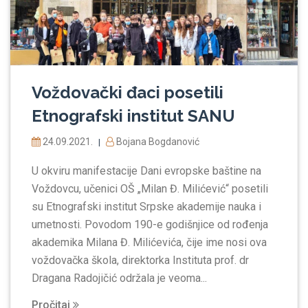
Voždovački đaci posetili
Etnografski institut SANU
24.09.2021.
Bojana Bogdanović
|
U okviru manifestacije Dani evropske baštine na
Voždovcu, učenici OŠ „Milan Đ. Milićević“ posetili
su Etnografski institut Srpske akademije nauka i
umetnosti. Povodom 190-e godišnjice od rođenja
akademika Milana Đ. Milićevića, čije ime nosi ova
voždovačka škola, direktorka Instituta prof. dr
Dragana Radojičić održala je veoma...
Pročitaj