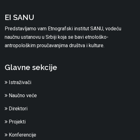
EI SANU
Predstavljamo vam Etnografski institut SANU, vodeću
naučnu ustanovu u Srbiji koja se bavi etnološko-
antropološkim proučavanjima društva i kulture.
Glavne sekcije
Istraživači
Naučno veće
Direktori
Projekti
Konferencije