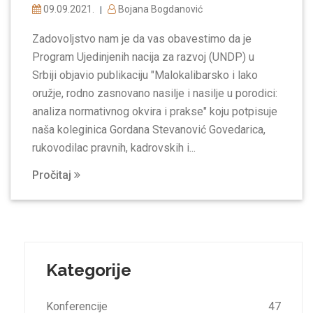
09.09.2021.
Bojana Bogdanović
|
Zadovoljstvo nam je da vas obavestimo da je
Program Ujedinjenih nacija za razvoj (UNDP) u
Srbiji objavio publikaciju "Malokalibarsko i lako
oružje, rodno zasnovano nasilje i nasilje u porodici:
analiza normativnog okvira i prakse" koju potpisuje
naša koleginica Gordana Stevanović Govedarica,
rukovodilac pravnih, kadrovskih i...
Pročitaj
Kategorije
Konferencije
47