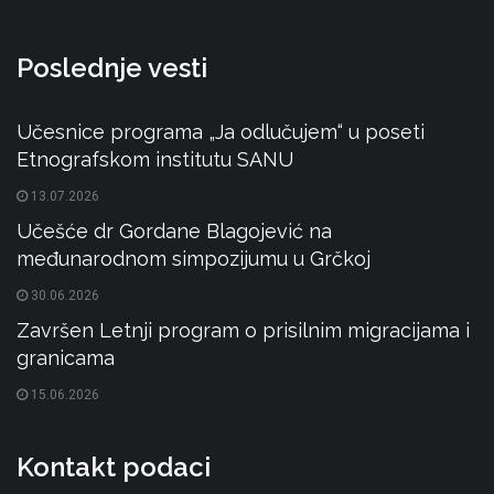
Poslednje vesti
Učesnice programa „Ja odlučujem“ u poseti
Etnografskom institutu SANU
13.07.2026
Učešće dr Gordane Blagojević na
međunarodnom simpozijumu u Grčkoj
30.06.2026
Završen Letnji program o prisilnim migracijama i
granicama
15.06.2026
Kontakt podaci