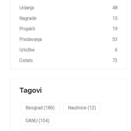
Izdanja
48
Nagrade
15
Projekti
19
Predavanja
53
Izložbe
6
Ostalo
73
Tagovi
Beograd (186)
Naučnice (12)
SANU (104)