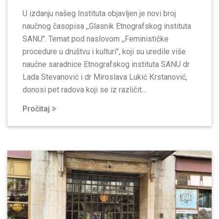
U izdanju našeg Instituta objavljen je novi broj
naučnog časopisa ,,Glasnik Etnografskog instituta
SANU". Temat pod naslovom ,,Feminističke
procedure u društvu i kulturi", koji su uredile više
naučne saradnice Etnografskog instituta SANU dr
Lada Stevanović i dr Miroslava Lukić Кrstanović,
donosi pet radova koji se iz različit...
Pročitaj