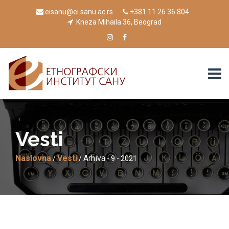
eisanu@ei.sanu.ac.rs
+381 11 26 36 804
Kneza Mihaila 36, Beograd
Vesti
Naslovna
Vesti
Arhiva
/
/
- 9 - 2021