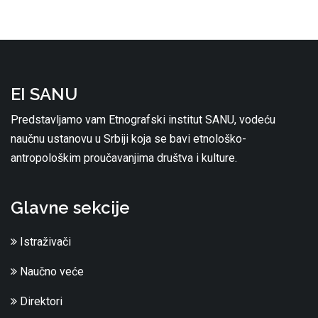
EI SANU
Predstavljamo vam Etnografski institut SANU, vodeću
naučnu ustanovu u Srbiji koja se bavi etnološko-
antropološkim proučavanjima društva i kulture.
Glavne sekcije
Istraživači
Naučno veće
Direktori