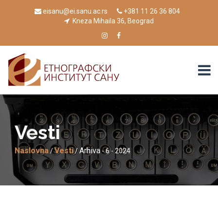
eisanu@ei.sanu.ac.rs
+381 11 26 36 804
Kneza Mihaila 36, Beograd
Vesti
Naslovna
Vesti
Arhiva
/
/
- 6 - 2024