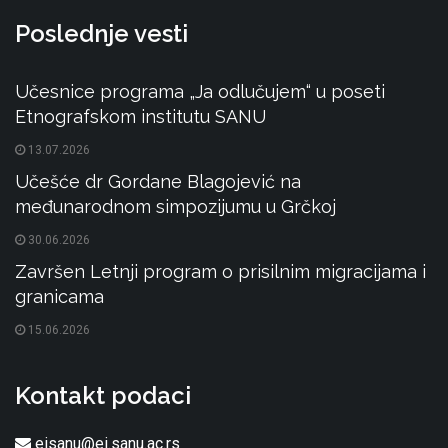
Poslednje vesti
Učesnice programa „Ja odlučujem“ u poseti
Etnografskom institutu SANU
13.07.2026
Učešće dr Gordane Blagojević na
međunarodnom simpozijumu u Grčkoj
30.06.2026
Završen Letnji program o prisilnim migracijama i
granicama
15.06.2026
Kontakt podaci
eisanu@ei.sanu.ac.rs