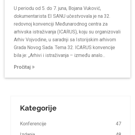
U periodu od 5. do 7. juna, Bojana Vuković,
dokumentarista EI SANU učestvovala je na 32.
redovnoj konvenciji Međunarodnog centra za
arhivska istraživanja (ICARUS), koju su organizovali
Arhiv Vojvodine, u saradnji sa Istorijskim arhivom
Grada Novog Sada. Tema 32. ICARUS konvencije
bila je: „Arhivi i istraživanja – između analo...
Pročitaj
Kategorije
Konferencije
47
Izdanja
48