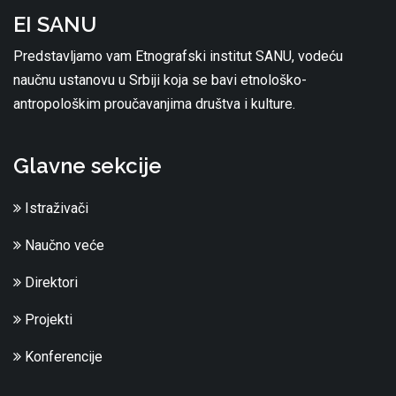
EI SANU
Predstavljamo vam Etnografski institut SANU, vodeću
naučnu ustanovu u Srbiji koja se bavi etnološko-
antropološkim proučavanjima društva i kulture.
Glavne sekcije
Istraživači
Naučno veće
Direktori
Projekti
Konferencije