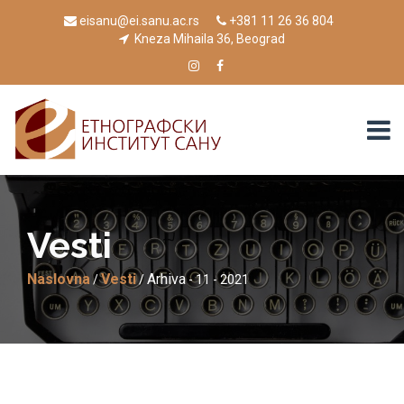
eisanu@ei.sanu.ac.rs
+381 11 26 36 804
Kneza Mihaila 36, Beograd
Vesti
Naslovna
Vesti
Arhiva
/
/
- 11 - 2021