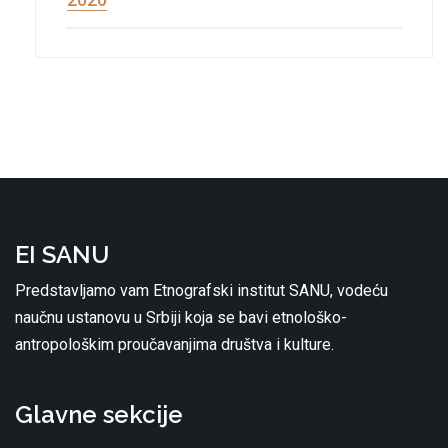
EI SANU
Predstavljamo vam Etnografski institut SANU, vodeću
naučnu ustanovu u Srbiji koja se bavi etnološko-
antropološkim proučavanjima društva i kulture.
Glavne sekcije