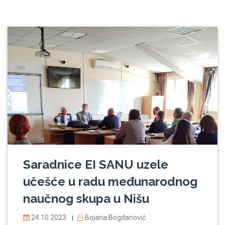
Saradnice EI SANU uzele
učešće u radu međunarodnog
naučnog skupa u Nišu
24.10.2023.
Bojana Bogdanović
|