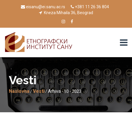
eisanu@ei.sanu.ac.rs
+381 11 26 36 804
Kneza Mihaila 36, Beograd
Vesti
Naslovna
Vesti
Arhiva
/
/
- 10 - 2023