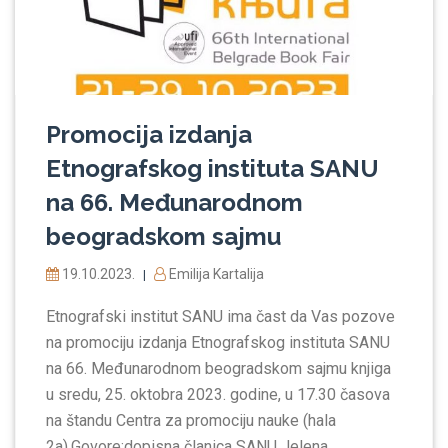
Promocija izdanja
Etnografskog instituta SANU
na 66. Međunarodnom
beogradskom sajmu
19.10.2023.
Emilija Kartalija
|
Etnografski institut SANU ima čast da Vas pozove
na promociju izdanja Etnografskog instituta SANU
na 66. Međunarodnom beogradskom sajmu knjiga
u sredu, 25. oktobra 2023. godine, u 17.30 časova
na štandu Centra za promociju nauke (hala
2a).Govore:dopisna članica SANU Jelena