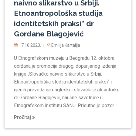
naivno slikarstvo u Srbiji.
Etnoantropološka studija
identitetskih praksi“ dr
Gordane Blagojević
17.10.2023.
Emilija Kartalija
|
U Etnografskom muzeju u Beogradu 12. oktobra
održana je promocija drugog, dopunjenog izdanja
knjige „Slovačko naivno slikarstvo u Srbiji.
Etnoantropološka studija identitetskih praksi“ i
njenih prevoda na engleski i slovački jezik autorke
dr Gordane Blagojević, naučne savetnice u
Etnografskom institutu SANU. Prisutne je pozdr...
Pročitaj