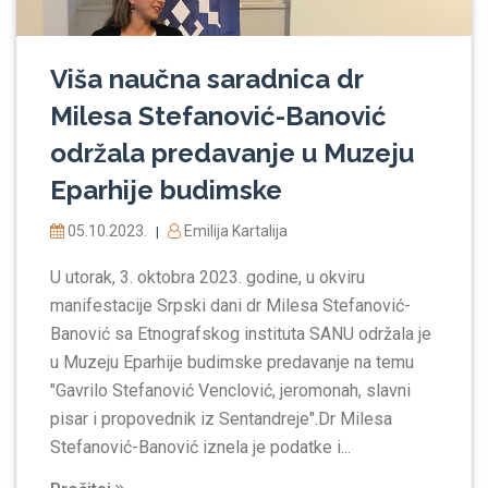
Viša naučna saradnica dr
Milesa Stefanović-Banović
održala predavanje u Muzeju
Eparhije budimske
05.10.2023.
Emilija Kartalija
|
U utorak, 3. oktobra 2023. godine, u okviru
manifestacije Srpski dani dr Milesa Stefanović-
Banović sa Etnografskog instituta SANU održala je
u Muzeju Eparhije budimske predavanje na temu
"Gavrilo Stefanović Venclović, jeromonah, slavni
pisar i propovednik iz Sentandreje".Dr Milesa
Stefanović-Banović iznela je podatke i...