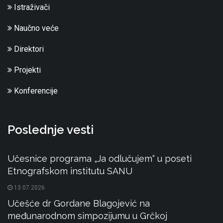
Istraživači
Naučno veće
Direktori
Projekti
Konferencije
Poslednje vesti
Učesnice programa „Ja odlučujem“ u poseti
Etnografskom institutu SANU
13.07.2026
Učešće dr Gordane Blagojević na
međunarodnom simpozijumu u Grčkoj