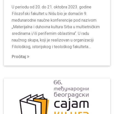
U periodu od 20. do 21. oktobra 2023. godine
Filozofski fakultet u Nišu bio je domaćin 9.
međunarodne naučne konferencije pod nazivom
„Materijalna i duhovna kultura Srba u multietničkim
sredinama i/ili perifernim oblastima“. U radu
naučnog skupa, koji je realizovan u organizaciji
Filološkog, istorijskog i teološkog fakulteta...
Pročitaj