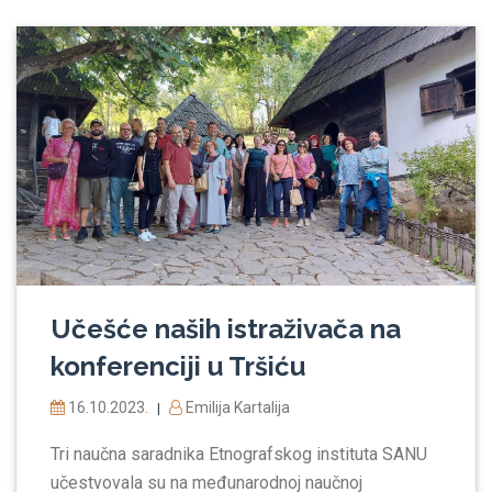
Učešće naših istraživača na
konferenciji u Tršiću
16.10.2023.
Emilija Kartalija
|
Tri naučna saradnika Etnografskog instituta SANU
učestvovala su na međunarodnoj naučnoj