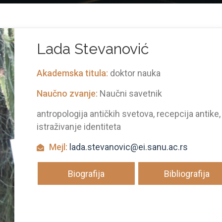
Lаdа Stevаnović
Akademska titula:
doktor nauka
Naučno zvanje:
Naučni savetnik
antropologija antičkih svetova, recepcija antike,
istraživanje identiteta
Mejl:
lada.stevanovic@ei.sanu.ac.rs
Biografija
Bibliografija