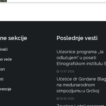
ne sekcije
Poslednje vesti
ivači
Učesnice programa „Ja
odlučujem“ u poseti
o veće
Etnografskom institutu
ori
13.07.2026
Učešće dr Gordane Blag
ti
na međunarodnom
rencije
simpozijumu u Grčkoj
30.06.2026