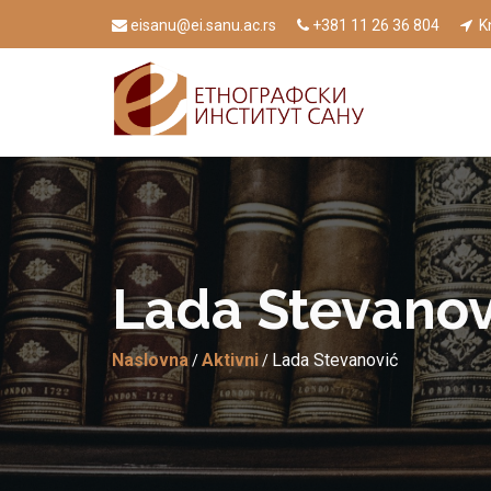
eisanu@ei.sanu.ac.rs
+381 11 26 36 804
Kn
Lаdа Stevаnov
Naslovna
Aktivni
Lаdа Stevаnović
/
/