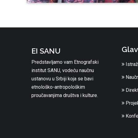
Glav
EI SANU
Predstavljamo vam Etnografski
Istraž
institut SANU, vodeću naučnu
Naučn
ustanovu u Srbiji koja se bavi
etnološko-antropološkim
Direkt
proučavanjima društva i kulture.
Projek
Konfe