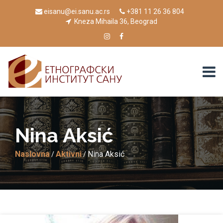
eisanu@ei.sanu.ac.rs
+381 11 26 36 804
Kneza Mihaila 36, Beograd
Nina Aksić
Naslovna
Aktivni
Nina Aksić
/
/