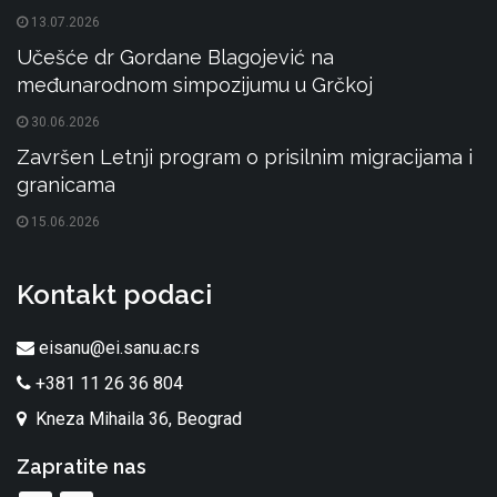
13.07.2026
Učešće dr Gordane Blagojević na
međunarodnom simpozijumu u Grčkoj
30.06.2026
Završen Letnji program o prisilnim migracijama i
granicama
15.06.2026
Kontakt podaci
eisanu@ei.sanu.ac.rs
+381 11 26 36 804
Kneza Mihaila 36, Beograd
Zapratite nas