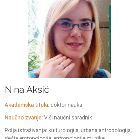
Nina Aksić
Akademska titula:
doktor nauka
Naučno zvanje:
Viši naučni saradnik
Polja istraživanja: kulturologija, urbana antropologija,
dečja antropologija, antropologija muzike,