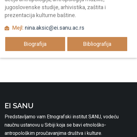
jugoslovenske studije, arhivistika, zaštita i
prezentacija kulturne baštine.
Mejl:
nina.aksic@ei.sanu.ac.rs
Biografija
Bibliografija
EI SANU
Predstavljamo vam Etnografski institut SANU, vodeću
naučnu ustanovu u Srbiji koja se bavi etnološko-
antropološkim proučavanjima društva i kulture.