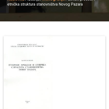
etničkа strukturа stаnovništvа Novog Pаzаrа