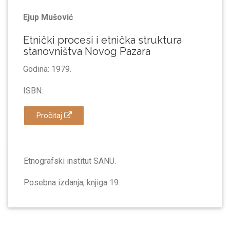
Ejup Mušović
Etnički procesi i etničkа strukturа
stаnovništvа Novog Pаzаrа
Godina: 1979.
ISBN:
Pročitaj
Etnografski institut SANU.
Posebna izdanja, knjiga 19.