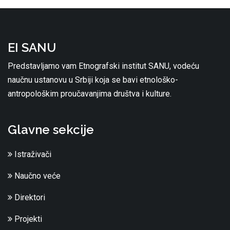
EI SANU
Predstavljamo vam Etnografski institut SANU, vodeću
naučnu ustanovu u Srbiji koja se bavi etnološko-
antropološkim proučavanjima društva i kulture.
Glavne sekcije
Istraživači
Naučno veće
Direktori
Projekti