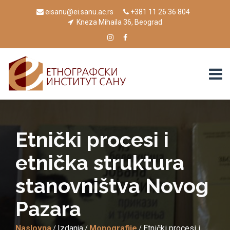
eisanu@ei.sanu.ac.rs
+381 11 26 36 804
Kneza Mihaila 36, Beograd
Etnički procesi i
etničkа strukturа
stаnovništvа Novog
Pаzаrа
Naslovna
Izdanja
Monografije
Etnički procesi i
/
/
/