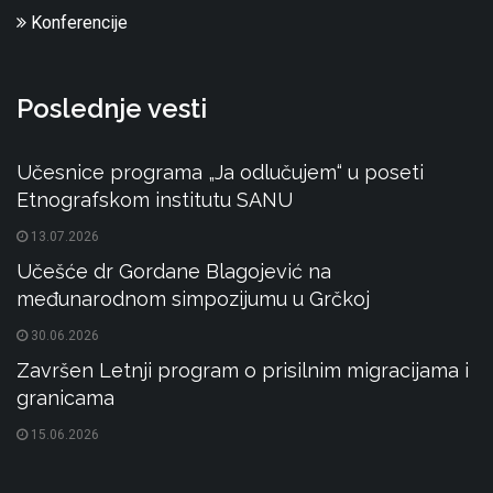
Konferencije
Poslednje vesti
Učesnice programa „Ja odlučujem“ u poseti
Etnografskom institutu SANU
13.07.2026
Učešće dr Gordane Blagojević na
međunarodnom simpozijumu u Grčkoj
30.06.2026
Završen Letnji program o prisilnim migracijama i
granicama
15.06.2026