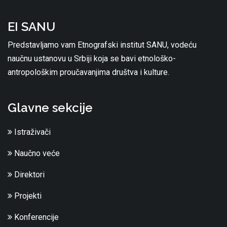
EI SANU
Predstavljamo vam Etnografski institut SANU, vodeću
naučnu ustanovu u Srbiji koja se bavi etnološko-
antropološkim proučavanjima društva i kulture.
Glavne sekcije
Istraživači
Naučno veće
Direktori
Projekti
Konferencije