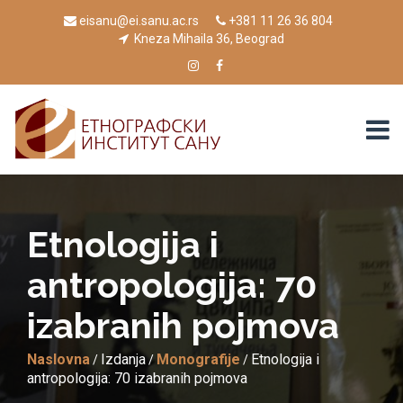
eisanu@ei.sanu.ac.rs
+381 11 26 36 804
Kneza Mihaila 36, Beograd
Etnologija i
antropologija: 70
izabranih pojmova
Naslovna
Izdanja
Monografije
Etnologija i
/
/
/
antropologija: 70 izabranih pojmova