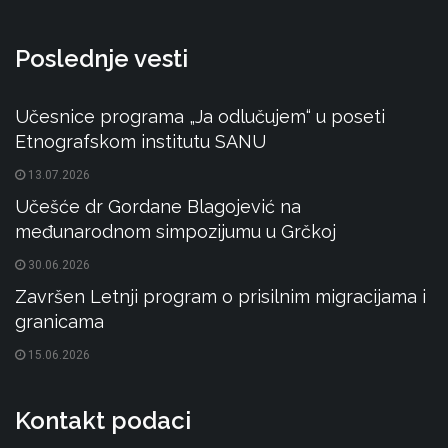
Poslednje vesti
Učesnice programa „Ja odlučujem“ u poseti
Etnografskom institutu SANU
13.07.2026
Učešće dr Gordane Blagojević na
međunarodnom simpozijumu u Grčkoj
30.06.2026
Završen Letnji program o prisilnim migracijama i
granicama
15.06.2026
Kontakt podaci