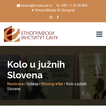
eisanu@ei.sanu.ac.rs
+381 11 26 36 804
Kneza Mihaila 36, Beograd
Kolo u južnih
Slovenа
Naslovna
Izdanja
Monografije
Kolo u južnih
/
/
/
Slovenа