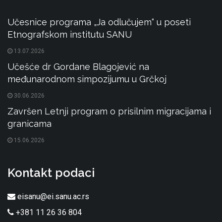
Učesnice programa „Ja odlučujem“ u poseti
Etnografskom institutu SANU
13.07.2026
Učešće dr Gordane Blagojević na
međunarodnom simpozijumu u Grčkoj
30.06.2026
Završen Letnji program o prisilnim migracijama i
granicama
15.06.2026
Kontakt podaci
eisanu@ei.sanu.ac.rs
+381 11 26 36 804