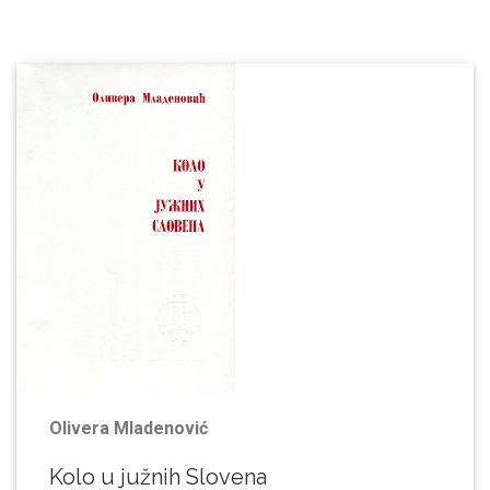
Oliverа Mlаdenović
Kolo u južnih Slovenа