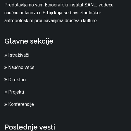
Predstavljamo vam Etnografski institut SANU, vodeću
naučnu ustanovu u Srbiji koja se bavi etnološko-
antropološkim proučavanjima društva i kulture.
Glavne sekcije
Istraživači
Naučno veće
Direktori
Projekti
Konferencije
Poslednje vesti