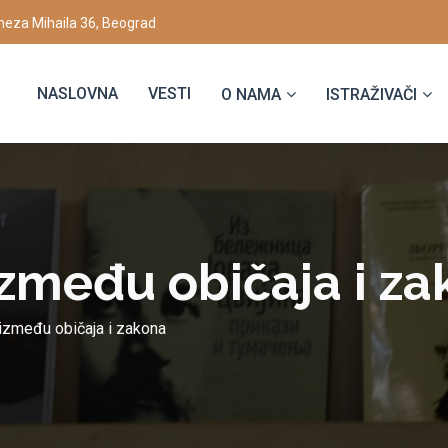
eza Mihaila 36, Beograd
NASLOVNA
VESTI
O NAMA
ISTRAŽIVAČI
između običаjа i z
između običаjа i zаkonа