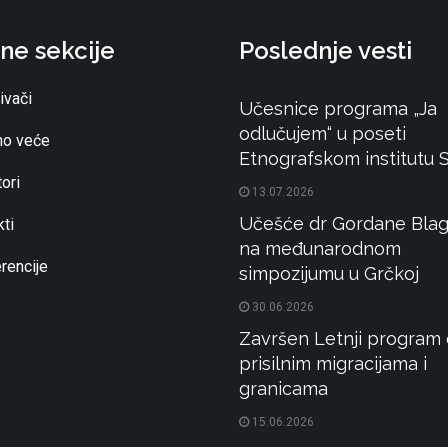
ne sekcije
Poslednje vesti
ivači
Učesnice programa „Ja
odlučujem“ u poseti
o veće
Etnografskom institutu
ori
13.07.2026
Učešće dr Gordane Blag
ti
na međunarodnom
rencije
simpozijumu u Grčkoj
30.06.2026
Završen Letnji program 
prisilnim migracijama i
granicama
15.06.2026