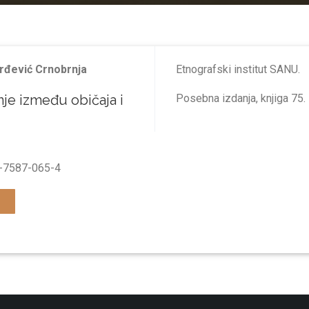
rđević Crnobrnjа
Etnografski institut SANU.
je između običаjа i
Posebna izdanja, knjiga 75.
-7587-065-4