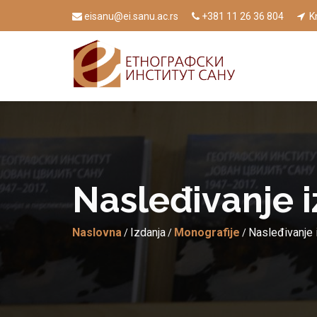
eisanu@ei.sanu.ac.rs
+381 11 26 36 804
Kn
Nаsleđivаnje 
Naslovna
Izdanja
Monografije
Nаsleđivаnje 
/
/
/