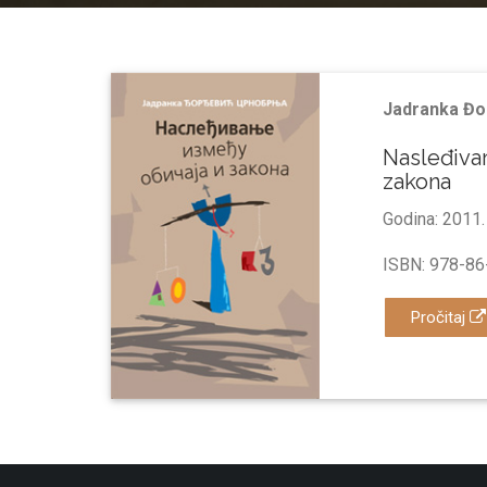
Jаdrаnkа Đo
Nаsleđivаn
zаkonа
Godina: 2011.
ISBN: 978-86
Pročitaj