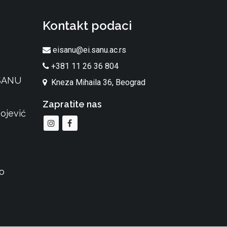
Kontakt podaci
eisanu@ei.sanu.ac.rs
+381 11 26 36 804
 SANU
Kneza Mihaila 36, Beograd
Zapratite nas
ojević
o