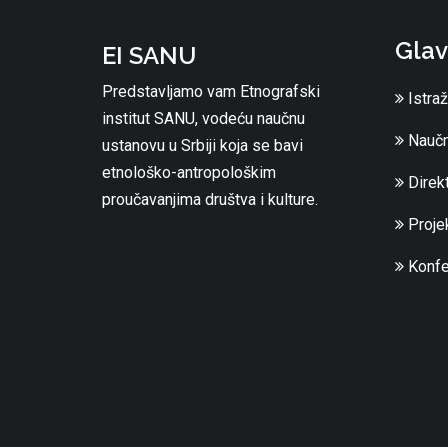
Glav
EI SANU
Predstavljamo vam Etnografski
Istraž
institut SANU, vodeću naučnu
Naučn
ustanovu u Srbiji koja se bavi
etnološko-antropološkim
Direkt
proučavanjima društva i kulture.
Projek
Konfe