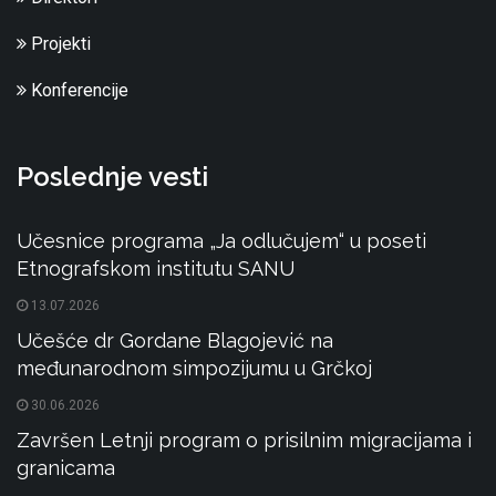
Projekti
Konferencije
Poslednje vesti
Učesnice programa „Ja odlučujem“ u poseti
Etnografskom institutu SANU
13.07.2026
Učešće dr Gordane Blagojević na
međunarodnom simpozijumu u Grčkoj
30.06.2026
Završen Letnji program o prisilnim migracijama i
granicama