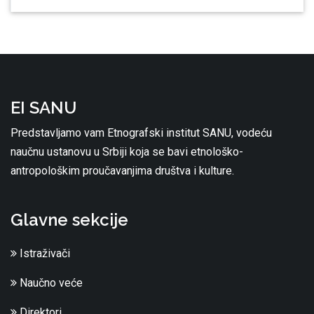
EI SANU
Predstavljamo vam Etnografski institut SANU, vodeću
naučnu ustanovu u Srbiji koja se bavi etnološko-
antropološkim proučavanjima društva i kulture.
Glavne sekcije
Istraživači
Naučno veće
Direktori