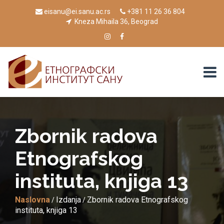
eisanu@ei.sanu.ac.rs
+381 11 26 36 804
Kneza Mihaila 36, Beograd
Zbornik radova
Etnografskog
instituta, knjiga 13
Naslovna
Izdanja
Zbornik radova Etnografskog
/
/
instituta, knjiga 13