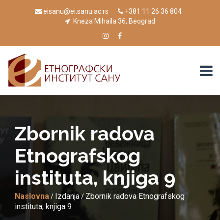
eisanu@ei.sanu.ac.rs
+381 11 26 36 804
Kneza Mihaila 36, Beograd
Zbornik radova
Etnografskog
instituta, knjiga 9
Naslovna
Izdanja
Zbornik radova Etnografskog
/
/
instituta, knjiga 9