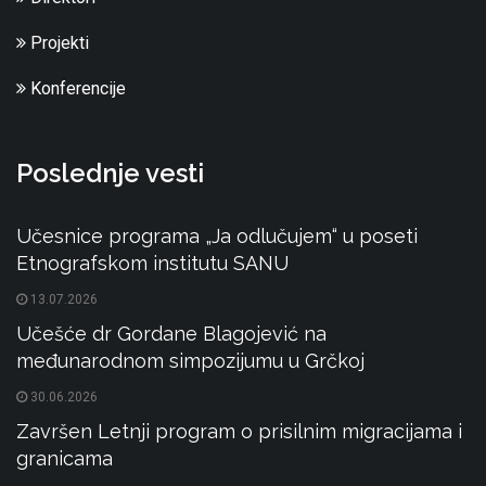
Projekti
Konferencije
Poslednje vesti
Učesnice programa „Ja odlučujem“ u poseti
Etnografskom institutu SANU
13.07.2026
Učešće dr Gordane Blagojević na
međunarodnom simpozijumu u Grčkoj
30.06.2026
Završen Letnji program o prisilnim migracijama i
granicama