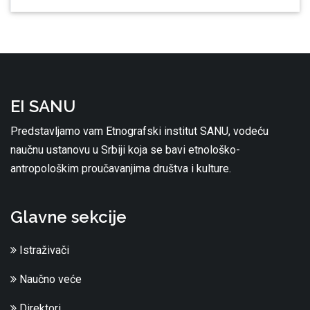
EI SANU
Predstavljamo vam Etnografski institut SANU, vodeću
naučnu ustanovu u Srbiji koja se bavi etnološko-
antropološkim proučavanjima društva i kulture.
Glavne sekcije
Istraživači
Naučno veće
Direktori