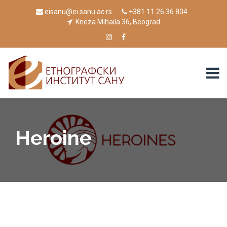
eisanu@ei.sanu.ac.rs
+381 11 26 36 804
Kneza Mihaila 36, Beograd
Heroine