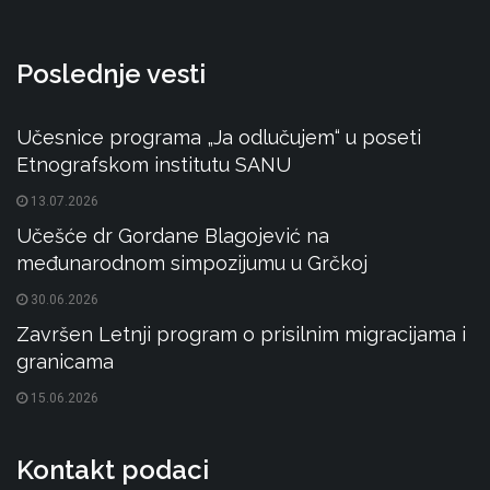
Poslednje vesti
Učesnice programa „Ja odlučujem“ u poseti
Etnografskom institutu SANU
13.07.2026
Učešće dr Gordane Blagojević na
međunarodnom simpozijumu u Grčkoj
30.06.2026
Završen Letnji program o prisilnim migracijama i
granicama
15.06.2026
Kontakt podaci