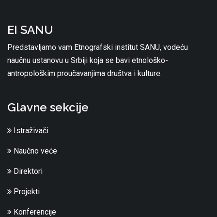
EI SANU
Predstavljamo vam Etnografski institut SANU, vodeću
naučnu ustanovu u Srbiji koja se bavi etnološko-
antropološkim proučavanjima društva i kulture.
Glavne sekcije
Istraživači
Naučno veće
Direktori
Projekti
Konferencije