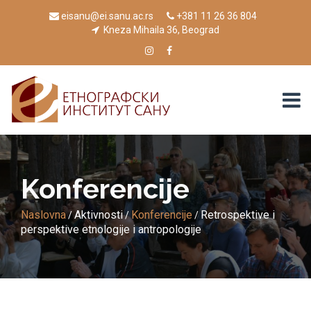
eisanu@ei.sanu.ac.rs
+381 11 26 36 804
Kneza Mihaila 36, Beograd
Konferencije
Naslovna
Aktivnosti
Konferencije
Retrospektive i
/
/
/
perspektive etnologije i antropologije