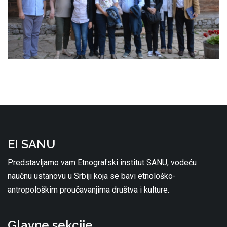
EI SANU
Predstavljamo vam Etnografski institut SANU, vodeću
naučnu ustanovu u Srbiji koja se bavi etnološko-
antropološkim proučavanjima društva i kulture.
Glavne sekcije