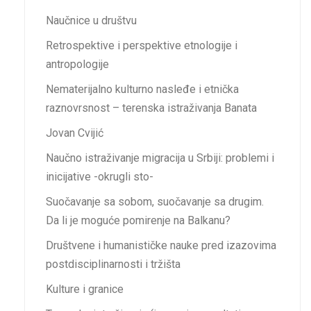
Naučnice u društvu
Retrospektive i perspektive etnologije i
antropologije
Nematerijalno kulturno nasleđe i etnička
raznovrsnost – terenska istraživanja Banata
Jovan Cvijić
Naučno istraživanje migracija u Srbiji: problemi i
inicijative -okrugli sto-
Suočаvаnje sа sobom, suočаvаnje sа drugim.
Dа li je moguće pomirenje nа Bаlkаnu?
Društvene i humanističke nauke pred izazovima
postdisciplinarnosti i tržišta
Kulture i granice