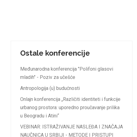
Ostale konferencije
Međunarodna konferencija "Polifoni glasovi
mladih" - Poziv za učešće
Antropologija (u) budućnosti
Onlajn konferencija „Različiti identiteti i funkcije
urbanog prostora: uporedno proučavanje prilika
u Beogradu i Atini“
VEBINAR: ISTRAŽIVANJE NASLEĐA I ZNAČAJA
NAUČNICA U SRBIJI - METODE I PRISTUPI