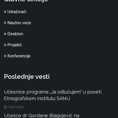
Istraživači
Naučno veće
Direktori
Projekti
Konferencije
Poslednje vesti
Učesnice programa „Ja odlučujem“ u poseti
Etnografskom institutu SANU
13.07.2026
Učešće dr Gordane Blagojević na