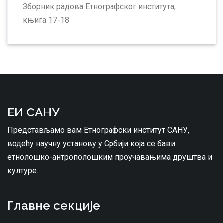
Зборник радова Етнографског института,
књига 17-18
ЕИ САНУ
Представљамо вам Етнографски институт САНУ,
водећу научну установу у Србији која се бави
етнолошко-антрополошким проучавањима друштва и
културе.
Главне секције