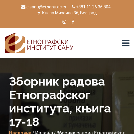
eisanu@ei.sanu.ac.rs
+381 11 26 36 804
Кнеза Михаила 36, Београд
Зборник радова
Етнографског
института, књига
17-18
Насловна
Издања
Зборник радова Етнографског
/
/