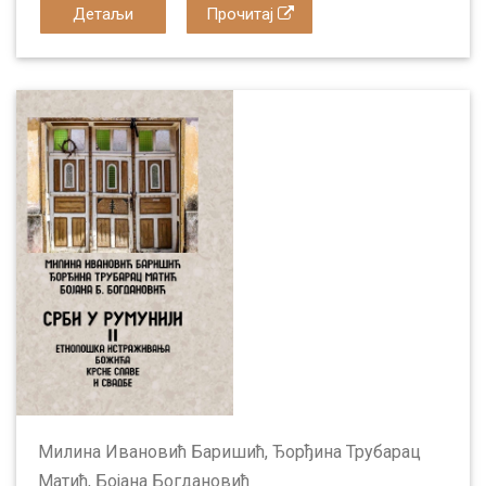
Детаљи
Прочитај
Милина Ивановић Баришић, Ђорђина Трубарац
Матић, Бојана Богдановић