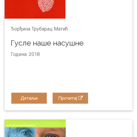
Ђорђина Трубарац Матић
Гусле наше насушне
Година: 2018.
Детаљи
Прочитај