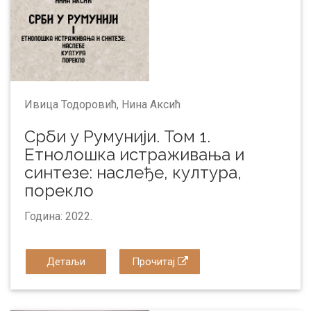
Ивица Тодоровић, Нинa Аксић
Срби у Румунији. Том 1.
Етнолошка истраживања и
синтезе: наслеђе, култура,
порекло
Година: 2022.
Детаљи
Прочитај