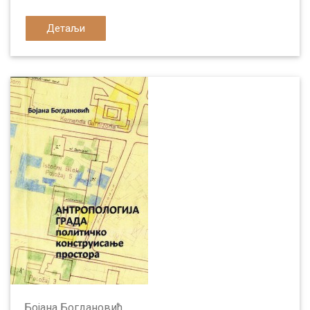
Детаљи
Бојана Богдановић