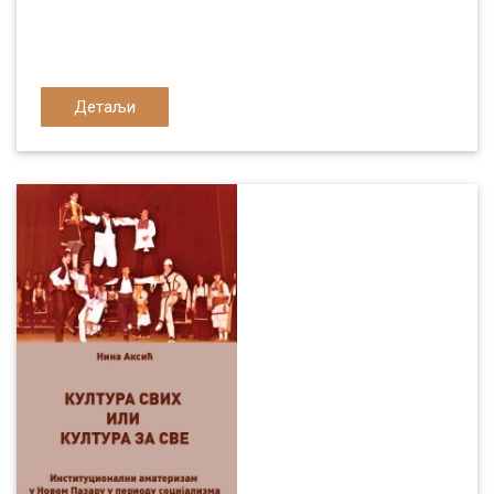
Детаљи