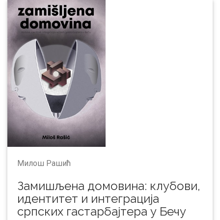
Милош Рашић
Замишљена домовина: клубови,
идентитет и интеграција
српских гастарбајтера у Бечу