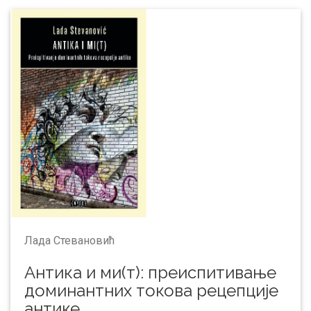
Ладa Стевановић
Антика и ми(т): преиспитивање
доминантних токова рецепције
антике