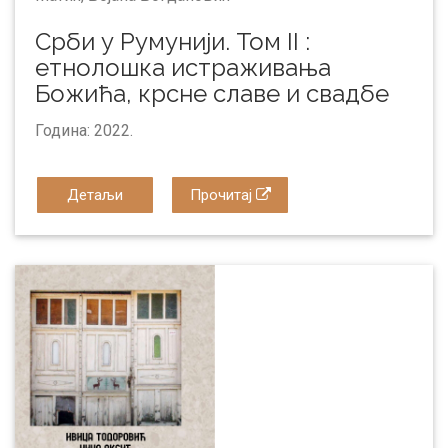
Срби у Румунији. Том II :
етнолошка истраживања
Божића, крсне славе и свадбе
Година: 2022.
Детаљи
Прочитај