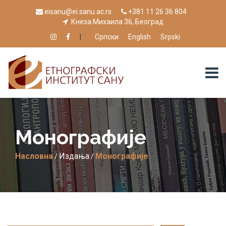
eisanu@ei.sanu.ac.rs
+381 11 26 36 804
Кнеза Михаила 36, Београд
|
Српски
English
Srpski
Монографије
Насловна
Издања
Монографије
/
/