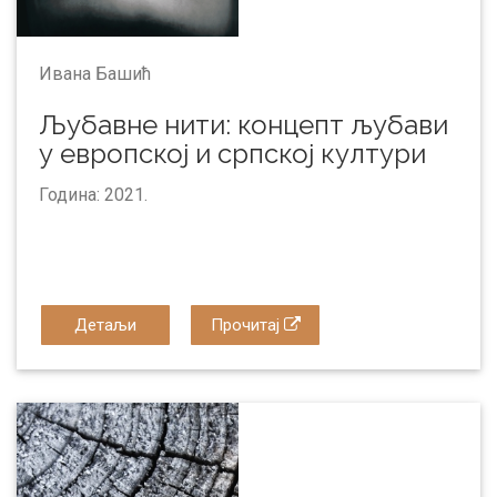
Ивана Башић
Љубавне нити: концепт љубави
у европској и српској култури
Година: 2021.
Детаљи
Прочитај