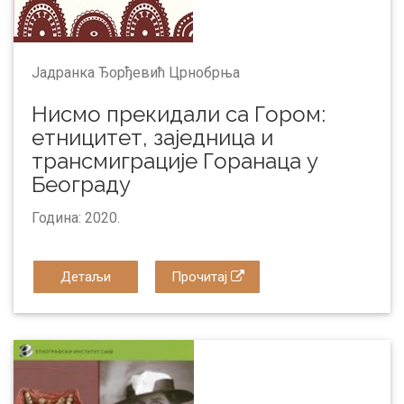
Јадранка Ђорђевић Црнобрња
Нисмо прекидали са Гором:
eтницитет, заједница и
трансмиграције Горанаца у
Београду
Година: 2020.
Детаљи
Прочитај