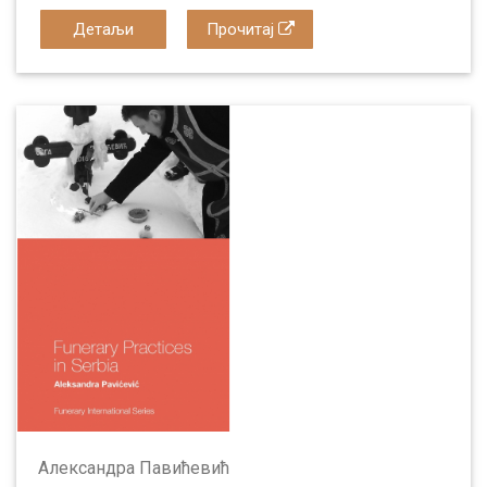
Детаљи
Прочитај
Александрa Павићевић