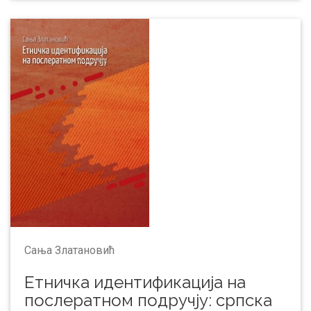
Сања Златановић
Етничка идентификација на
послератном подручју: српска