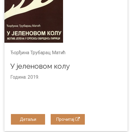
Ђорђина Трубарац Матић
У јеленовом колу
Година: 2019.
Детаљи
Прочитај