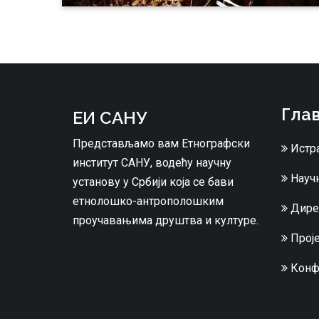
Глав
ЕИ САНУ
Представљамо вам Етнографски
Истр
институт САНУ, водећу научну
Научн
установу у Србији која се бави
етнолошко-антрополошким
Дире
проучавањима друштва и културе.
Проје
Конф