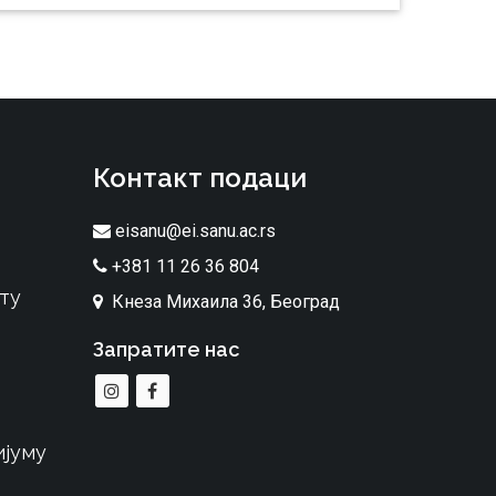
Контакт подаци
eisanu@ei.sanu.ac.rs
+381 11 26 36 804
ту
Кнеза Михаила 36, Београд
Запратите нас
ијуму