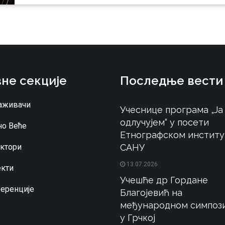
не секције
Последње вести
аживачи
Учеснице програма „Ја
одлучујем“ у посети
о Веће
Етнографском институ
ктори
САНУ
13.07.2026
кти
Учешће др Гордане
еренције
Благојевић на
међународном симпоз
у Грчкој