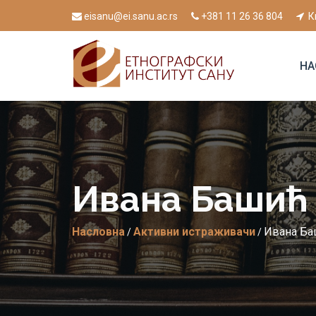
eisanu@ei.sanu.ac.rs
+381 11 26 36 804
К
НА
Ивана Башић
Насловна
Активни истраживачи
Ивана Ба
/
/