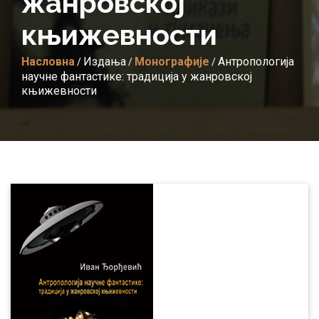
жанровскоj
књижевности
Насловна
Издања
Монографије
Антропологија
/
/
/
научне фантастике: традиција у жанровскоj
књижевности