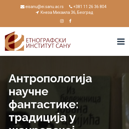
eisanu@ei.sanu.ac.rs
+381 11 26 36 804
Кнеза Михаила 36, Београд
Антропологија
научне
фантастике:
традиција у