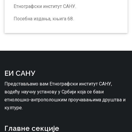
Етнографски институт САНУ.
Посебна издања, књига 68.
ЕИ САНУ
Представљамо вам Етнографски институт САНУ,
водећу научну установу у Србији која се бави
етнолошко-антрополошким проучавањима друштва и
културе.
Главне секције