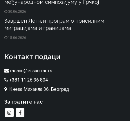
међународном симпозијуму у Грчкој
30.06.2026
Завршен Летњи програм о присилним
миграцијама и границама
15.06.2026
Контакт подаци
eisanu@ei.sanu.ac.rs
+381 11 26 36 804
Кнеза Михаила 36, Београд
Запратите нас