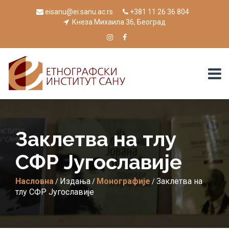
eisanu@ei.sanu.ac.rs
+381 11 26 36 804
Кнеза Михаила 36, Београд
Заклетва на тлу
СФР Југославије
Насловна
Издања
Монографије
Заклетва на
/
/
/
тлу СФР Југославије