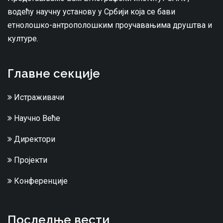
водећу научну установу у Србији која се бави
етнолошко-антрополошким проучавањима друштва и
културе.
Главне секције
Истраживачи
Научно Веће
Директори
Пројекти
Конференције
Последње вести