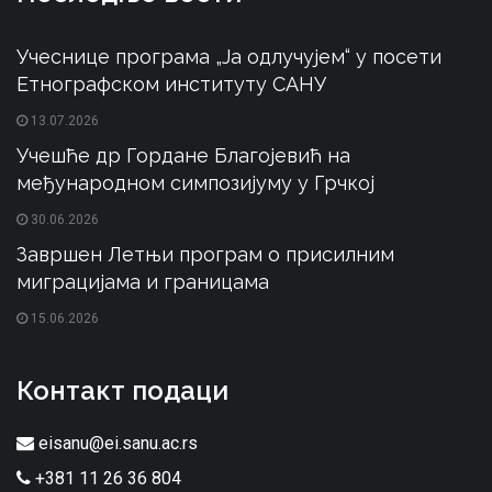
Учеснице програма „Ја одлучујем“ у посети
Етнографском институту САНУ
13.07.2026
Учешће др Гордане Благојевић на
међународном симпозијуму у Грчкој
30.06.2026
Завршен Летњи програм о присилним
миграцијама и границама
15.06.2026
Контакт подаци
eisanu@ei.sanu.ac.rs
+381 11 26 36 804