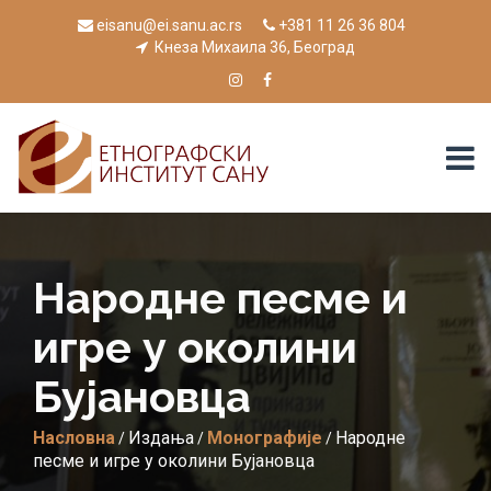
eisanu@ei.sanu.ac.rs
+381 11 26 36 804
Кнеза Михаила 36, Београд
Народне песме и
игре у околини
Бујановца
Насловна
Издања
Монографије
Народне
/
/
/
песме и игре у околини Бујановца