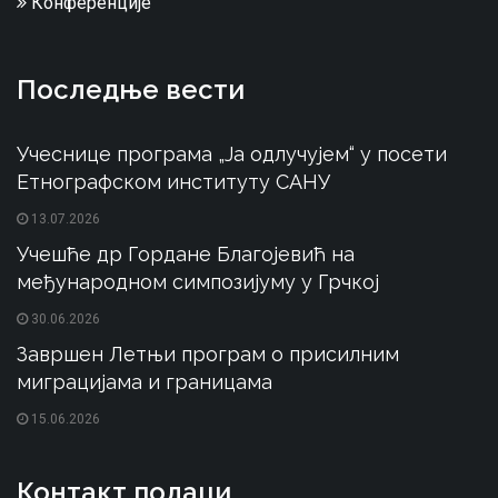
Конференције
Последње вести
Учеснице програма „Ја одлучујем“ у посети
Етнографском институту САНУ
13.07.2026
Учешће др Гордане Благојевић на
међународном симпозијуму у Грчкој
30.06.2026
Завршен Летњи програм о присилним
миграцијама и границама
15.06.2026
Контакт подаци