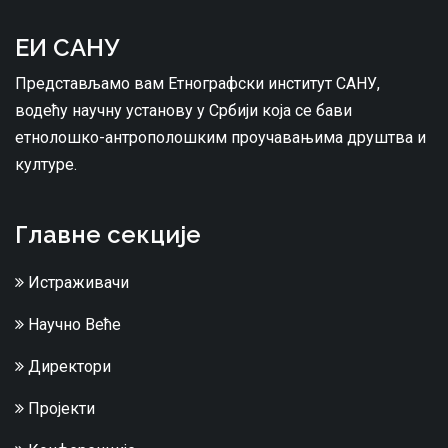
ЕИ САНУ
Представљамо вам Етнографски институт САНУ,
водећу научну установу у Србији која се бави
етнолошко-антрополошким проучавањима друштва и
културе.
Главне секције
Истраживачи
Научно Веће
Директори
Пројекти