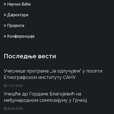
Научно Веће
Директори
Пројекти
Конференције
Последње вести
Учеснице програма „Ја одлучујем“ у посети
Етнографском институту САНУ
13.07.2026
Учешће др Гордане Благојевић на
међународном симпозијуму у Грчкој
30.06.2026