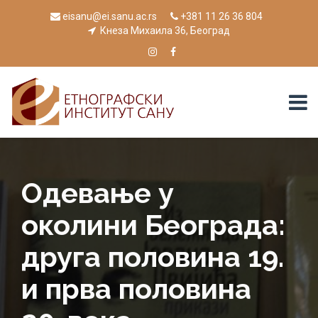
eisanu@ei.sanu.ac.rs
+381 11 26 36 804
Кнеза Михаила 36, Београд
Одевање у
околини Београда:
друга половина 19.
и прва половина