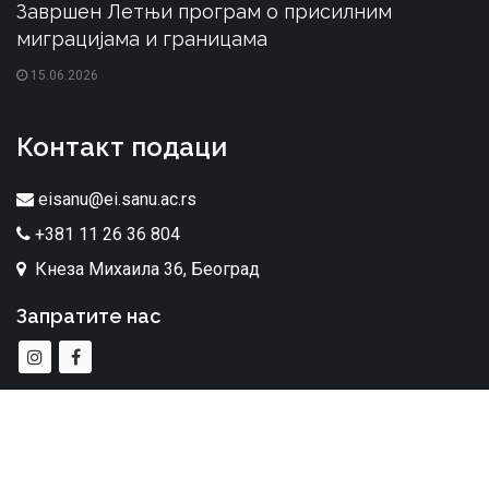
Завршен Летњи програм о присилним
миграцијама и границама
15.06.2026
Контакт подаци
eisanu@ei.sanu.ac.rs
+381 11 26 36 804
Кнеза Михаила 36, Београд
Запратите нас
Сва права задржана. Етнографски институт © 2026.
made by
taraba.