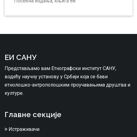
Посебна издања, књига 88.
ЕИ САНУ
Представљамо вам Етнографски институт САНУ,
водећу научну установу у Србији која се бави
етнолошко-антрополошким проучавањима друштва и
културе.
Главне секције
Истраживачи