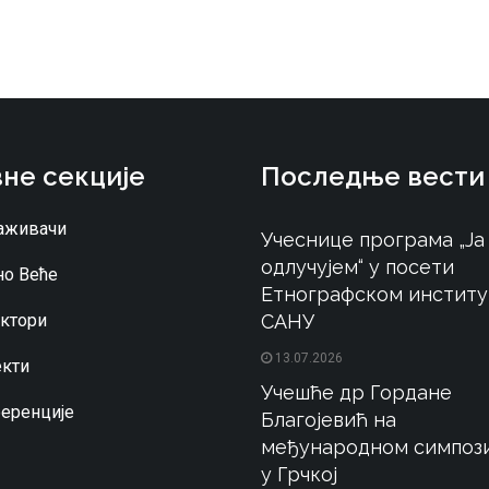
не секције
Последње вести
аживачи
Учеснице програма „Ја
одлучујем“ у посети
о Веће
Етнографском институ
ктори
САНУ
13.07.2026
кти
Учешће др Гордане
еренције
Благојевић на
међународном симпоз
у Грчкој