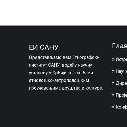
Глав
ЕИ САНУ
Представљамо вам Етнографски
Истр
институт САНУ, водећу научну
Научн
установу у Србији која се бави
етнолошко-антрополошким
Дире
проучавањима друштва и културе.
Проје
Конф