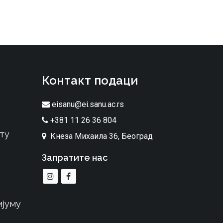
Контакт подаци
eisanu@ei.sanu.ac.rs
+381 11 26 36 804
ту
Кнеза Михаила 36, Београд
Запратите нас
ијуму