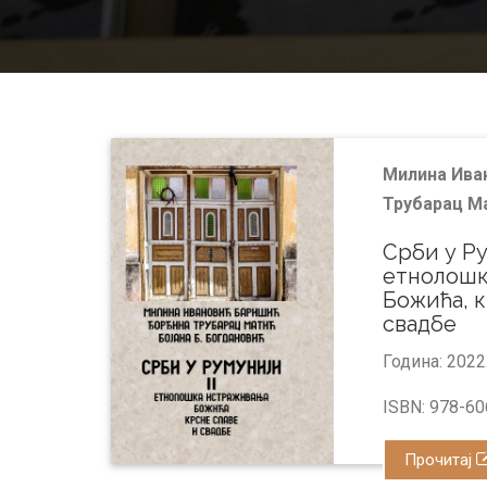
Милина Ива
Трубарац Ма
Срби у Рум
етнолошк
Божића, к
свадбе
Година: 2022
ISBN: 978-60
Прочитај