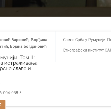
новић Баришић, Ђорђина
Савез Срба у Румунији: П
тић, Бојана Богдановић
Етнографски институт СА
унији. Том II :
а истраживања
рсне славе и
.
6-004-058-3