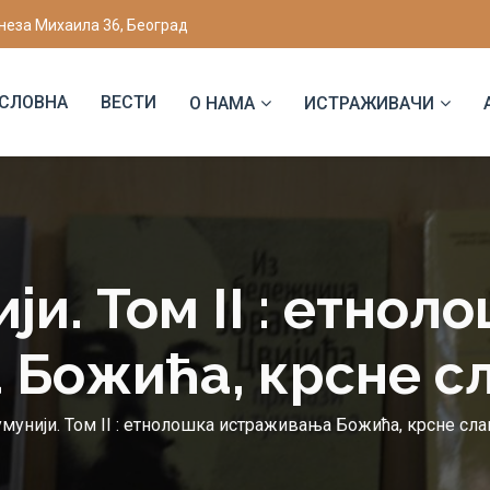
неза Михаила 36, Београд
СЛОВНА
ВЕСТИ
О НАМА
ИСТРАЖИВАЧИ
ји. Том II : етнол
Божића, крсне сл
умунији. Том II : етнолошка истраживања Божића, крсне сла