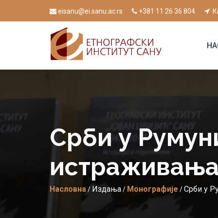
eisanu@ei.sanu.ac.rs
+381 11 26 36 804
К
НА
Срби у Румуни
истраживања 
Насловна
Издања
Монографије
Срби у Р
/
/
/