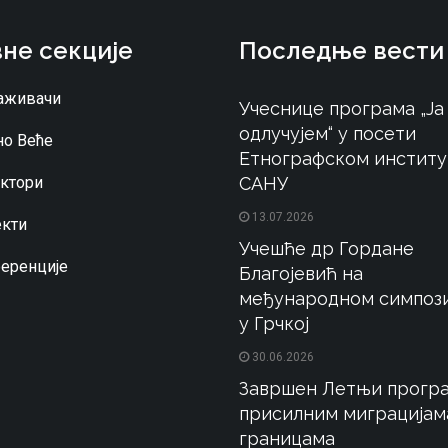
не секције
Последње вести
аживачи
Учеснице програма „Ја
одлучујем“ у посети
о Веће
Етнографском институ
ктори
САНУ
13.07.2026
кти
Учешће др Гордане
еренције
Благојевић на
међународном симпоз
у Грчкој
30.06.2026
Завршен Летњи програ
присилним миграцијам
границама