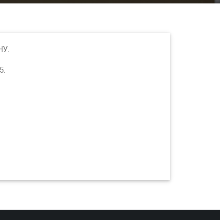
НУ.
5.