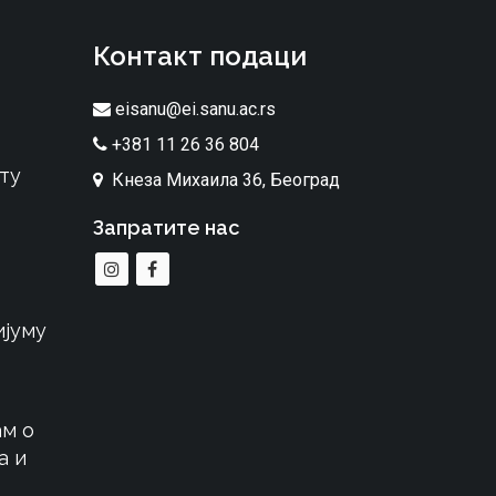
Контакт подаци
eisanu@ei.sanu.ac.rs
+381 11 26 36 804
ту
Кнеза Михаила 36, Београд
Запратите нас
ијуму
м о
а и