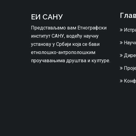
Глав
ЕИ САНУ
Представљамо вам Етнографски
Истр
институт САНУ, водећу научну
Научн
установу у Србији која се бави
етнолошко-антрополошким
Дире
проучавањима друштва и културе.
Проје
Конф