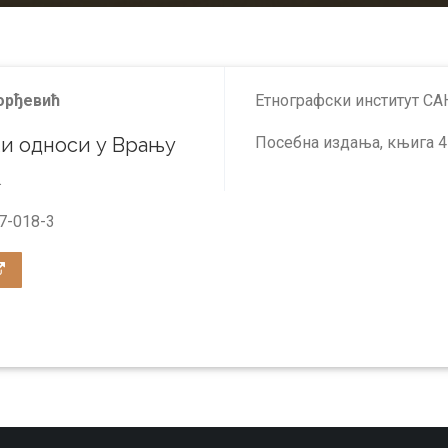
орђевић
Етнографски институт СА
и односи у Врању
Посебна издања, књига 4
.
7-018-3