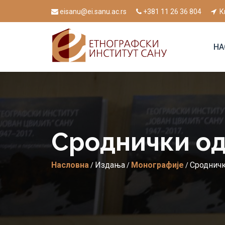
eisanu@ei.sanu.ac.rs
+381 11 26 36 804
К
НА
Сроднички од
Насловна
Издања
Монографије
Сродничк
/
/
/