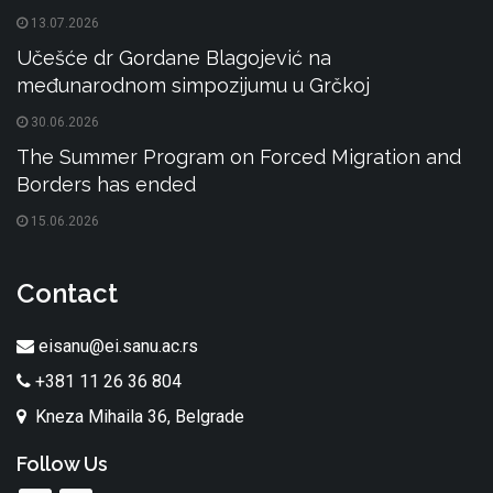
13.07.2026
Učešće dr Gordane Blagojević na
međunarodnom simpozijumu u Grčkoj
30.06.2026
The Summer Program on Forced Migration and
Borders has ended
15.06.2026
Contact
eisanu@ei.sanu.ac.rs
+381 11 26 36 804
Kneza Mihaila 36, Belgrade
Follow Us