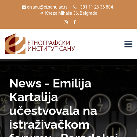
eisanu@ei.sanu.ac.rs
+381 11 26 36 804
Kneza Mihaila 36, Belgrade
News - Emilija
Kartalija
učestvovala na
istraživačkom