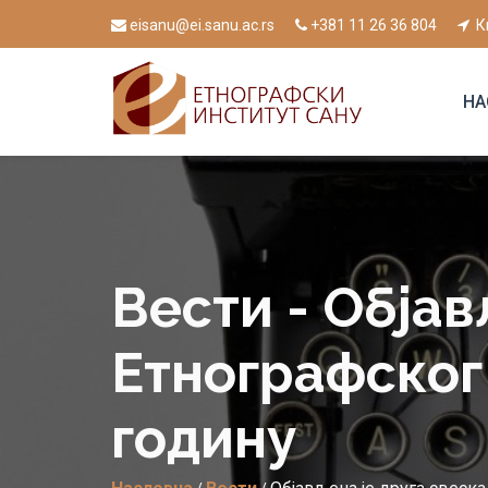
eisanu@ei.sanu.ac.rs
+381 11 26 36 804
К
НА
Вести - Објав
Етнографског
годину