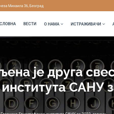
неза Михаила 36, Београд
СЛОВНА
ВЕСТИ
О НАМА
ИСТРАЖИВАЧИ
љена је друга све
 института САНУ з