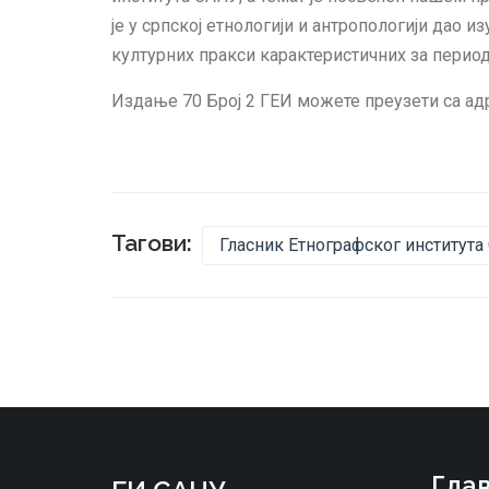
је у српској етнологији и антропологији дао 
културних пракси карактеристичних за пери
Издање 70 Број 2 ГЕИ можете преузети са ад
Тагови:
Гласник Етнографског института
Глав