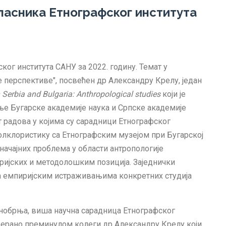
Гласника Етнографског института
ког института САНУ за 2022. годину. Темат у
 перспективе", посвећен др Александру Крелу, један
 Serbia and Bulgaria: Anthropological studies
који је
е Бугарске академијe наука и Српске академије
т радова у којима су сарадници Етнографског
фолклористику са Етнографским музејом при Бугарској
начајних проблема у области антропологије
оријских и методолошким позиција. Заједнички
 на емпиријским истраживањима конкретних студија
рнобрња, виша научна сарадница Етнографског
прерано преминулом колеги др Александру Крелу који