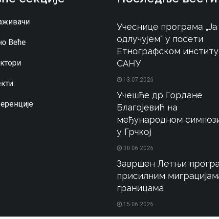
аживачи
Учеснице програма „Ја
одлучујем“ у посети
о Веће
Етнографском институ
ктори
САНУ
13.07.2026
кти
Учешће др Гордане
еренције
Благојевић на
међународном симпоз
у Грчкој
30.06.2026
Завршен Летњи програ
присилним миграцијам
границама
15.06.2026