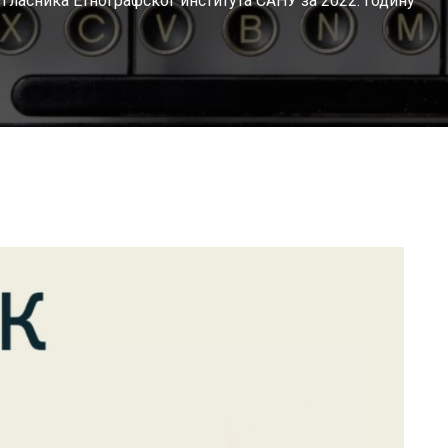
 Гласника Етнографског института САНУ за 2022. годину