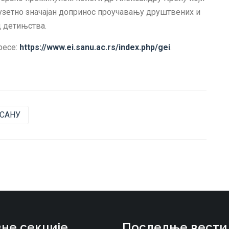
изузетно значајан допринос проучавању друштвених и
од детињства.
ресе:
https://www.ei.sanu.ac.rs/index.php/gei
.
 САНУ
не секције
Последње вести