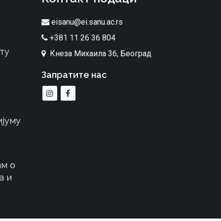
eisanu@ei.sanu.ac.rs
+381 11 26 36 804
ту
Кнеза Михаила 36, Београд
Запратите нас
ијуму
м о
а и