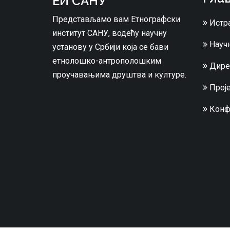
ЕИ САНУ
Представљамо вам Етнографски
Истр
институт САНУ, водећу научну
Научн
установу у Србији која се бави
етнолошко-антрополошким
Дире
проучавањима друштва и културе.
Проје
Конф