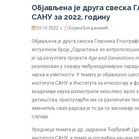
Објављена је друга свеска 
САНУ за 2022. годину
05.10.2022
Бојана Богдановић
|
Објављена је друга свеска Гласника Етнографс
актуелном броју „Одрастање из антрополошке
је од резултата пројекта
Age and Generations in
реализован у оквиру међуакадемијске сарадњ
наука и уметности. У темату је објављено шес
института САНУ и Института за етнологију и 
академији наука размотрили неколико врло з
детињства, приступајући им са различитих те
именитељ свих радова је то да се заснивају
случаја.
Уредница темата је др Јадранка Ђорђевић Ц
института САНУ, а темат је посвећен нашем 