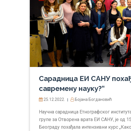
Сарадница ЕИ САНУ похађ
савремену науку?“
25.12.2022.
Бојана Богдановић
|
Научна сарадница Етнографског институ
групе за Отворена врата ЕИ САНУ, је од 1
Београду похађала интензивни курс „Как