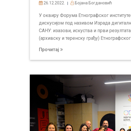
26.12.2022.
Бојана Богдановић
|
У оквиру Форума Етнографског институте
дискусијом под називом Израда дигитал
САНУ: изазови, искуства и први резултат
(архивску и теренску грађу) Етнографског 
Прочитај