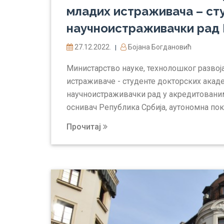
младих истраживача – сту
научноистраживачки рад
27.12.2022.
Бојана Богдановић
|
Министарство науке, технолошког развој
истраживаче - студенте докторских акад
научноистраживачки рад у акредитованим
оснивач Република Србија, аутономна пок
Прочитај