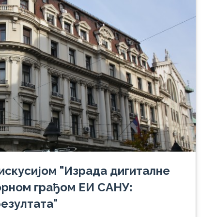
скусијом "Израда дигиталне
орном грађом ЕИ САНУ:
резултата"