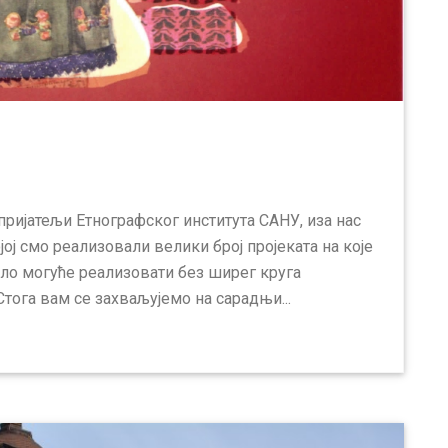
пријатељи Етнографског института САНУ, иза нас
јој смо реализовали велики број пројеката на које
ило могуће реализовати без ширег круга
тога вам се захваљујемо на сарадњи...