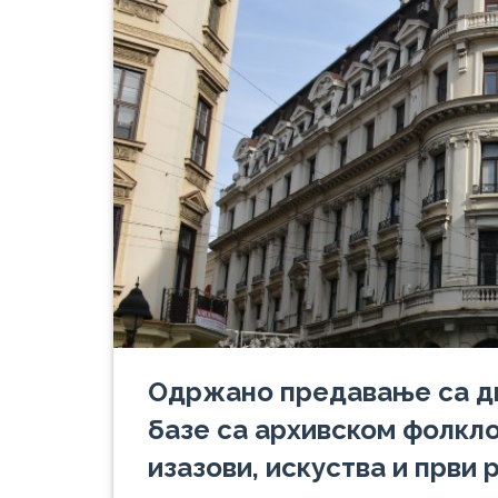
Одржано предавање са ди
базе са архивском фолкл
изазови, искуства и први 