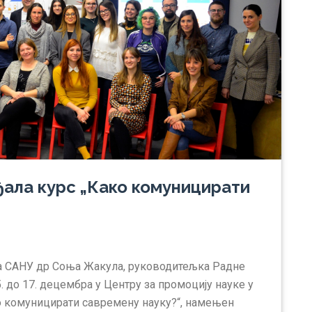
ала курс „Како комуницирати
та САНУ др Соња Жакула, руководитељка Радне
5. до 17. децембра у Центру за промоцију науке у
о комуницирати савремену науку?“, намењен