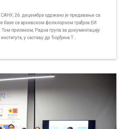
 САНУ, 26. децембра одржано је предавање са
не базе са архивском фолклорном грађом ЕИ
а. Том приликом, Радна група за документацију
института, у саставу др Ђорђина Т...