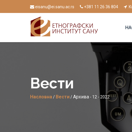
eisanu@ei.sanu.ac.rs
+381 11 26 36 804
К
НА
Вести
Насловна
Вести
Архива
/
/
- 12 - 2022