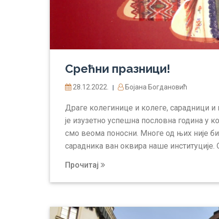
Срећни празници!
28.12.2022.
Бојана Богдановић
|
Драге колегинице и колеге, сарадници и 
је изузетно успешна пословна година у ко
смо веома поносни. Многе од њих није б
сарадника ван оквира наше институције. С
Прочитај