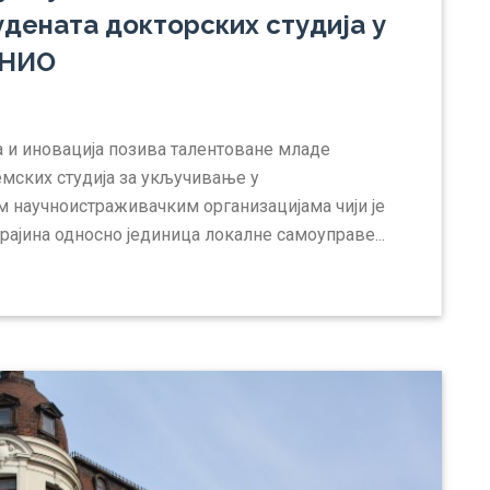
дената докторских студија у
 НИО
а и иновација позива талентоване младе
емских студија за укључивање у
 научноистраживачким организацијама чији је
рајина односно јединица локалне самоуправе...