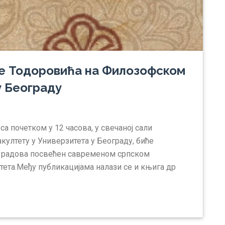
е Тодоровића на Филозофском
у Београду
са почетком у 12 часова, у свечаној сали
ултету у Универзитета у Београду, биће
к радова посвећен савременом српском
тета.Међу публикацијама налази се и књига др