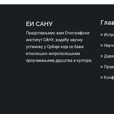
Глав
ЕИ САНУ
Представљамо вам Етнографски
Истр
институт САНУ, водећу научну
Научн
установу у Србији која се бави
етнолошко-антрополошким
Дире
проучавањима друштва и културе.
Проје
Конф