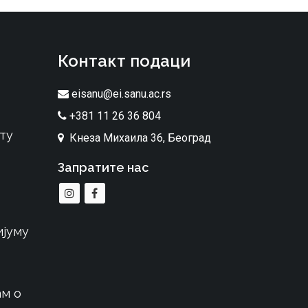
Контакт подаци
eisanu@ei.sanu.ac.rs
+381 11 26 36 804
ту
Кнеза Михаила 36, Београд
Запратите нас
ијуму
м о