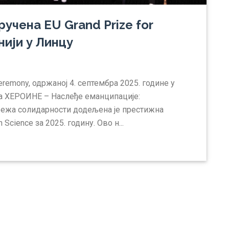
учена EU Grand Prize for
нији у Линцу
Ceremony, одржаној 4. септембра 2025. године у
екта ХЕРОИНЕ – Наслеђе еманципације:
жа солидарности додељена је престижна
 Science за 2025. годину. Ово н...