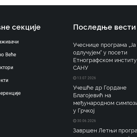
не секције
Последње вести
аживачи
Учеснице програма „Ја
одлучујем“ у посети
о Веће
Етнографском институ
ктори
САНУ
13.07.2026
кти
Учешће др Гордане
еренције
Благојевић на
међународном симпоз
у Грчкој
30.06.2026
Завршен Летњи програ