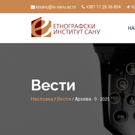
eisanu@ei.sanu.ac.rs
+381 11 26 36 804
К
НА
Вести
Насловна
Вести
Архива
/
/
- 9 - 2025