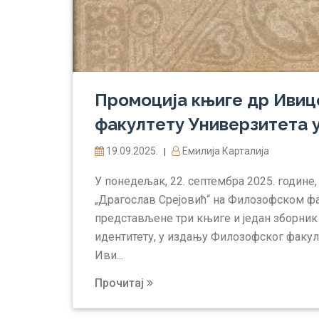
Промоција књиге др Ивиц
факултету Универзитета 
19.09.2025.
Емилија Карталија
|
У понедељак, 22. септембра 2025. године, 
„Драгослав Срејовић“ на Филозофском фак
представљене три књиге и један зборни
идентитету, у издању Филозофског факул
Иви...
Прочитај