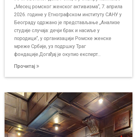
„Месец ромског женског активизма“, 7. априла
2026. године у Етнографском институту САНУ у
Београду одржано је представљање „Анализе
студије случаја: дечји брак и насиље у
породици“, у организацији Ромске женске
мреже Србије, уз подршку Траг
фондације.Догађај је окупио експерт...
Прочитај