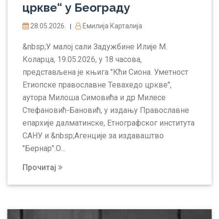
цркве“ у Београду
28.05.2026.
Емилија Карталија
|
&nbsp;У малој сали Задужбине Илије М.
Коларца, 19.05.2026, у 18 часова,
представљена је књига "Кћи Сиона. Уметност
Етиопске православне Тевахедо цркве",
аутора Милоша Симовића и др Милесе
Стефановић-Бановић, у издању Православне
епархије далматинске, Етнографског института
САНУ и &nbsp;Агенције за издаваштво
"Бернар".О...
Прочитај