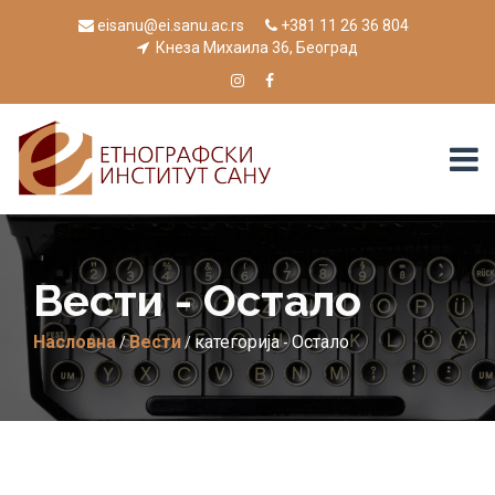
eisanu@ei.sanu.ac.rs
+381 11 26 36 804
Кнеза Михаила 36, Београд
Вести - Остало
Насловна
Вести
категорија
Остало
/
/
-