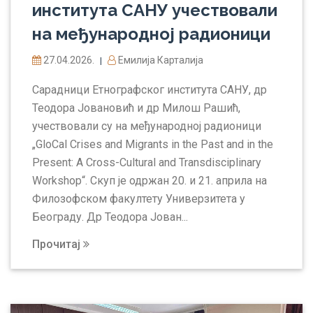
института САНУ учествовали
на међународној радионици
27.04.2026.
Емилија Карталија
|
Сарадници Етнографског института САНУ, др
Теодора Јовановић и др Милош Рашић,
учествовали су на међународној радионици
„GloCal Crises and Migrants in the Past and in the
Present: A Cross-Cultural and Transdisciplinary
Workshop“. Скуп је одржан 20. и 21. априла на
Филозофском факултету Универзитета у
Београду. Др Теодора Јован...
Прочитај