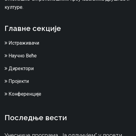
културе.
Главне секције
Истраживачи
Научно Веће
Директори
Пројекти
Конференције
Последње вести
Учеснице програма „Ја одлучујем“ у посети