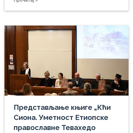
Прочитај
Представљање књиге „Кћи
Сиона. Уметност Етиопске
православне Тевахедо