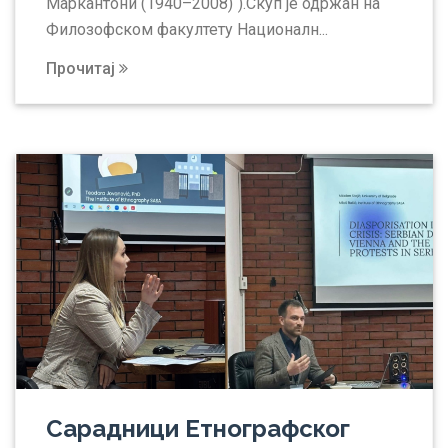
Маркантони (1940–2008)“).Скуп је одржан на
Филозофском факултету Националн...
Прочитај
Сарадници Етнографског