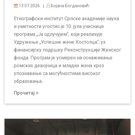
13.07.2026.
Бојана Богдановић
|
Етнографски институт Српске академије наука
и уметности угостио је 10. јула учеснице
програма „Ја одлучујем“, који реализује
Удружење „Успешне жене Костолца“, уз
финансијску подршку Реконструкције Женског
фонда. Програм је усмерен на оснаживање
ромских девојчица и младих жена кроз
упознавање са могућностима високог
образовања...
Прочитај