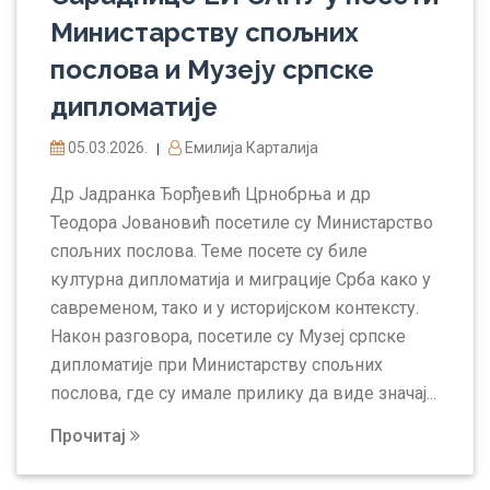
Министарству спољних
послова и Музеју српске
дипломатије
05.03.2026.
Емилија Карталија
|
Др Јадранка Ђорђевић Црнобрња и др
Теодора Јовановић посетиле су Министарство
спољних послова. Теме посете су биле
културна дипломатија и миграције Срба како у
савременом, тако и у историјском контексту.
Након разговора, посетиле су Музеј српске
дипломатије при Министарству спољних
послова, где су имале прилику да виде значај...
Прочитај