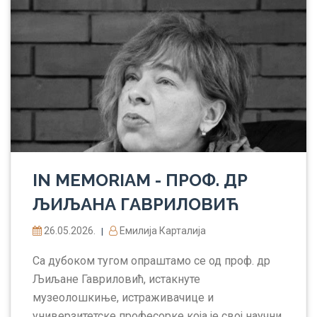
IN MEMORIAM - ПРОФ. ДР
ЉИЉАНА ГАВРИЛОВИЋ
26.05.2026.
Емилија Карталија
|
Са дубоком тугом опраштамо се од проф. др
Љиљане Гавриловић, истакнуте
музеолошкиње, истраживачице и
универзитетске професорке која је свој научни