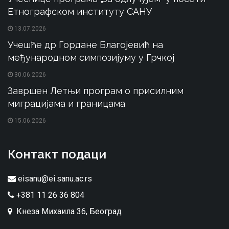
Етнографском институту САНУ
13.07.2026
Учешће др Гордане Благојевић на
међународном симпозијуму у Грчкој
30.06.2026
Завршен Летњи програм о присилним
миграцијама и границама
15.06.2026
Контакт подаци
eisanu@ei.sanu.ac.rs
+381 11 26 36 804
Кнеза Михаила 36, Београд