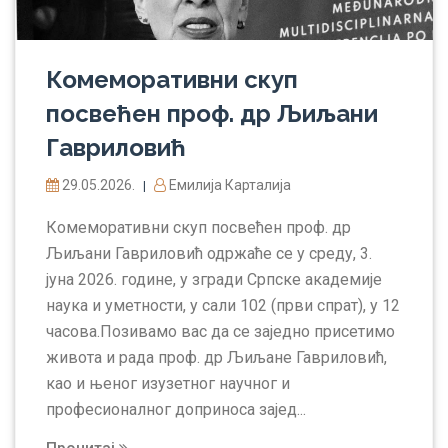
Комеморативни скуп
посвећен проф. др Љиљани
Гавриловић
29.05.2026.
Емилија Карталија
|
Комеморативни скуп посвећен проф. др
Љиљани Гавриловић одржаће се у среду, 3.
јуна 2026. године, у згради Српске академије
наука и уметности, у сали 102 (први спрат), у 12
часова.Позивамо вас да се заједно присетимо
живота и рада проф. др Љиљане Гавриловић,
као и њеног изузетног научног и
професионалног доприноса зајед...