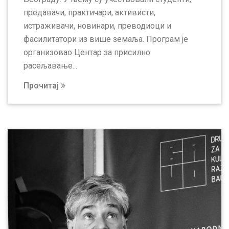
предавачи, практичари, активисти,
истраживачи, новинари, преводиоци и
фасилитатори из више земаља. Програм је
организовао Центар за присилно
расељавање...
Прочитај