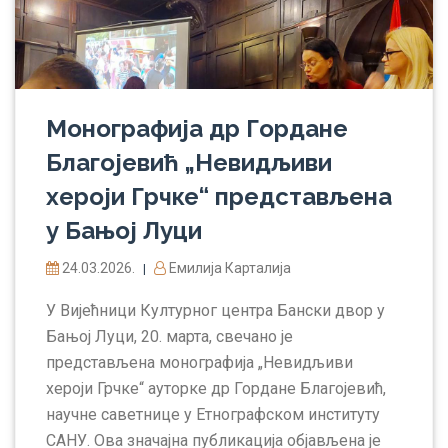
Монографија др Гордане
Благојевић „Невидљиви
хероји Грчке“ представљена
у Бањој Луци
24.03.2026.
Емилија Карталија
|
У Вијећници Културног центра Бански двор у
Бањој Луци, 20. марта, свечано је
представљена монографија „Невидљиви
хероји Грчке“ ауторке др Гордане Благојевић,
научне саветнице у Етнографском институту
САНУ. Ова значајна публикација објављена је