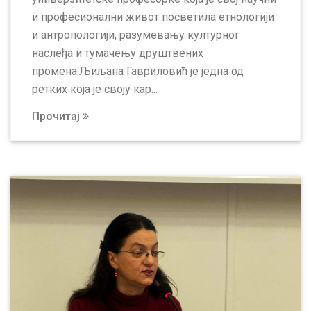
и професионални живот посветила етнологији
и антропологији, разумевању културног
наслеђа и тумачењу друштвених
промена.Љиљана Гавриловић је једна од
ретких која је своју кар...
Прочитај