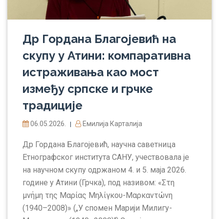
Др Гордана Благојевић на
скупу у Атини: компаративна
истраживања као мост
између српске и грчке
традиције
06.05.2026.
Емилија Карталија
|
Др Гордана Благојевић, научна саветница
Етнографског института САНУ, учествовала је
на научном скупу одржаном 4. и 5. маја 2026.
године у Атини (Грчка), под називом: «Στη
μνήμη της Μαρίας Μηλίγκου-Μαρκαντώνη
(1940–2008)» („У спомен Марији Милигу-