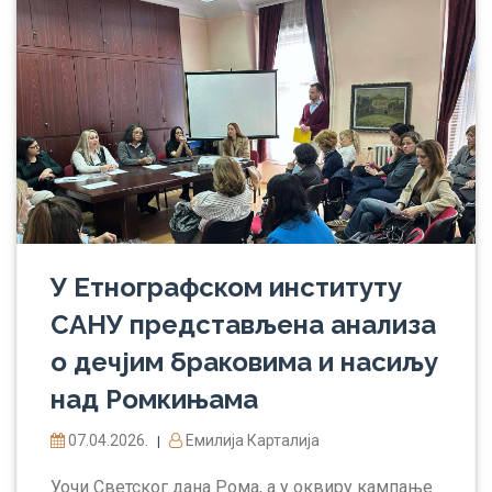
У Етнографском институту
САНУ представљена анализа
о дечјим браковима и насиљу
над Ромкињама
07.04.2026.
Емилија Карталија
|
Уочи Светског дана Рома, a у оквиру кампање