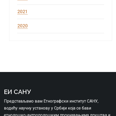
2021
2020
ЕИ САНУ
Представљамо вам Етнографски институт САНУ,
водећу научну установу у Србији која се бави
етнолошко-антрополошким проучавањима друштва и