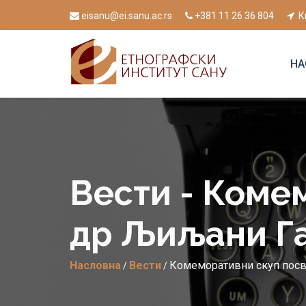
eisanu@ei.sanu.ac.rs
+381 11 26 36 804
К
НА
Вести - Коме
др Љиљани Г
Насловна
Вести
Комеморативни скуп посв
/
/