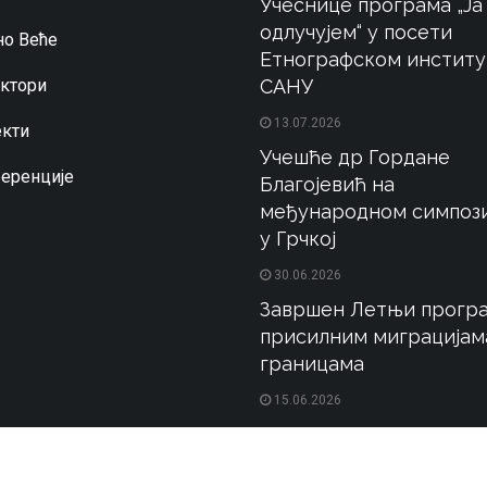
Учеснице програма „Ја
одлучујем“ у посети
о Веће
Етнографском институ
ктори
САНУ
13.07.2026
кти
Учешће др Гордане
еренције
Благојевић на
међународном симпоз
у Грчкој
30.06.2026
Завршен Летњи програ
присилним миграцијам
границама
15.06.2026