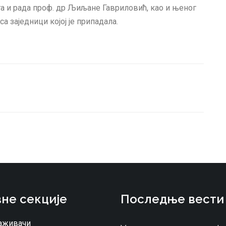
а и рада проф. др Љиљане Гавриловић, као и њеног
 заједници којој је припадала.
не секције
Последње вести
аживачи