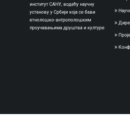
институт САНУ, водећу научну
Научн
установу у Србији која се бави
етнолошко-антрополошким
Дире
проучавањима друштва и културе.
Проје
Конф