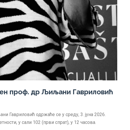
ен проф. др Љиљани Гавриловић
и Гавриловић одржаће се у среду, 3. јуна 2026.
тности, у сали 102 (први спрат), у 12 часова.