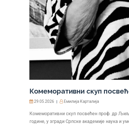
Комеморативни скуп посвећ
29.05.2026
Емилија Карталија
|
Комеморативни скуп посвећен проф. др Љиљан
године, у згради Српске академије наука и уме