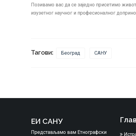
Позивамо вас да се заједно присетимо живот
изузетног научног и професионалног доприноса
Тагови:
Београд
САНУ
Глав
ЕИ САНУ
Представљамо вам Етнографски
Истр