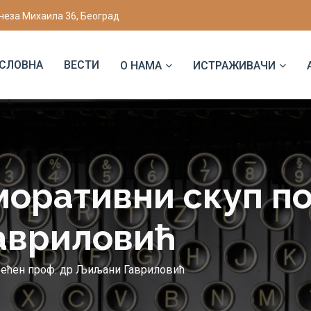
неза Михаила 36, Београд
СЛОВНА
ВЕСТИ
О НАМА
ИСТРАЖИВАЧИ
моративни скуп п
авриловић
ећен проф. др Љиљани Гавриловић