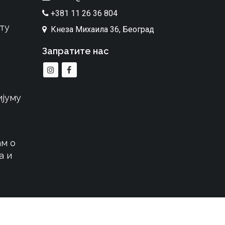
+381 11 26 36 804
ту
Кнеза Михаила 36, Београд
Запратите нас
ијуму
м о
а и