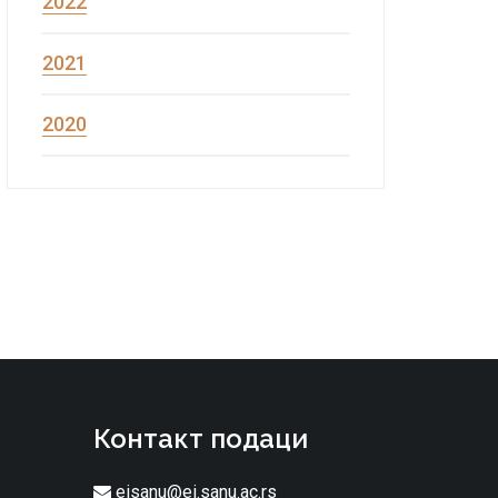
2022
2021
2020
Контакт подаци
eisanu@ei.sanu.ac.rs