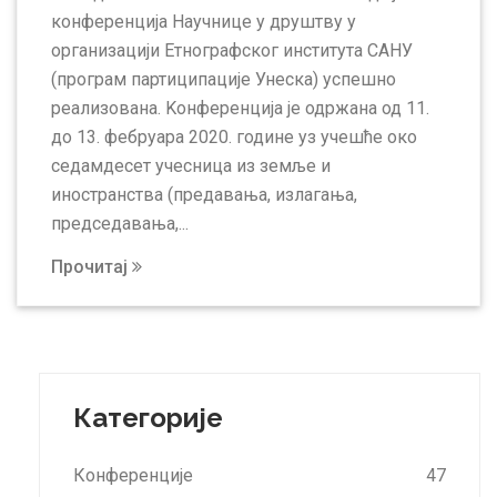
конференција Научнице у друштву у
организацији Етнографског института САНУ
(програм партиципације Унеска) успешно
реализована. Kонференција је одржана од 11.
до 13. фебруара 2020. године уз учешће око
седамдесет учесница из земље и
иностранства (предавања, излагања,
председавања,...
Прочитај
Категорије
Конференције
47