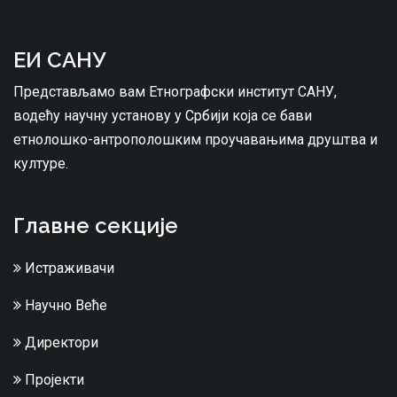
ЕИ САНУ
Представљамо вам Етнографски институт САНУ,
водећу научну установу у Србији која се бави
етнолошко-антрополошким проучавањима друштва и
културе.
Главне секције
Истраживачи
Научно Веће
Директори
Пројекти