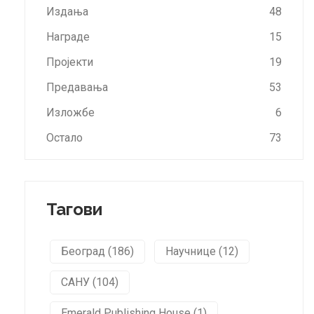
Издања
48
Награде
15
Пројекти
19
Предавања
53
Изложбе
6
Остало
73
Тагови
Београд (186)
Научнице (12)
САНУ (104)
Emerald Publishing House (1)