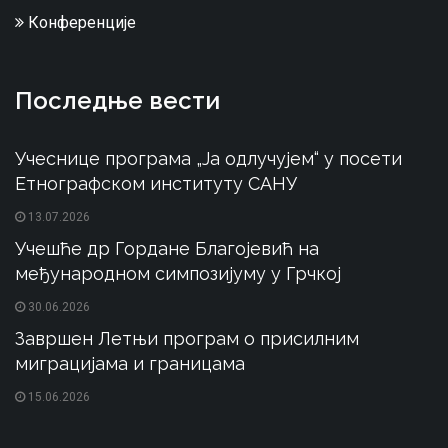
Конференције
Последње вести
Учеснице програма „Ја одлучујем“ у посети
Етнографском институту САНУ
13.07.2026
Учешће др Гордане Благојевић на
међународном симпозијуму у Грчкој
30.06.2026
Завршен Летњи програм о присилним
миграцијама и границама
15.06.2026