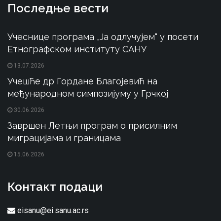
Последње вести
Учеснице програма „Ја одлучујем“ у посети
Етнографском институту САНУ
13.07.2026
Учешће др Гордане Благојевић на
међународном симпозијуму у Грчкој
30.06.2026
Завршен Летњи програм о присилним
миграцијама и границама
15.06.2026
Контакт подаци
eisanu@ei.sanu.ac.rs