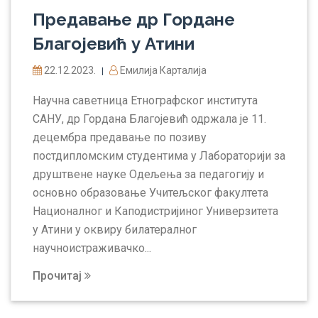
Предавање др Горданe
Благојевић у Атини
22.12.2023.
Емилија Карталија
|
Научна саветница Етнографског института
САНУ, др Гордана Благојевић одржала је 11.
децембра предавање по позиву
постдипломским студентима у Лабораторији за
друштвене науке Одељења за педагогију и
основно образовање Учитељског факултета
Националног и Каподистријиног Универзитета
у Атини у оквиру билатералног
научноистраживачко...
Прочитај