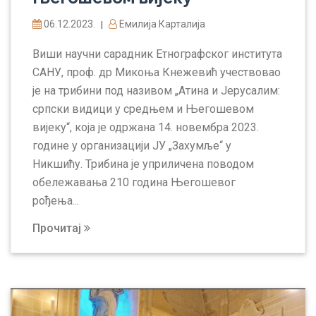
06.12.2023.
Емилија Карталија
|
Виши научни сарадник Етнографског института
САНУ, проф. др Микоња Кнежевић учествовао
је на трибини под називом „Атина и Јерусалим:
српски видици у средњем и Његошевом
вијеку“, која је одржана 14. новембра 2023.
године у организацији ЈУ „Захумље“ у
Никшићу. Трибина је уприличена поводом
обележавања 210 година Његошевог
рођења...
Прочитај