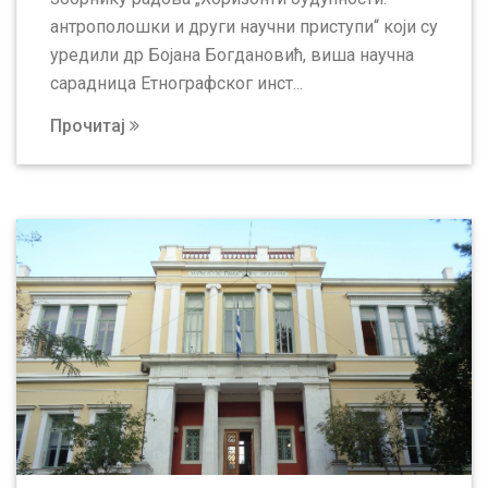
антрополошки и други научни приступи“ који су
уредили др Бојана Богдановић, виша научна
сарадница Етнографског инст...
Прочитај