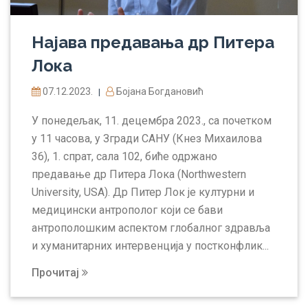
Најава предавања др Питера
Лока
07.12.2023.
Бојана Богдановић
|
У понедељак, 11. децембра 2023., са почетком
у 11 часова, у Згради САНУ (Кнез Михаилова
36), 1. спрат, сала 102, биће одржано
предавање др Питера Лока (Northwestern
University, USA). Др Питер Лок је културни и
медицински антрополог који се бави
антрополошким аспектом глобалног здравља
и хуманитарних интервенција у постконфлик...
Прочитај