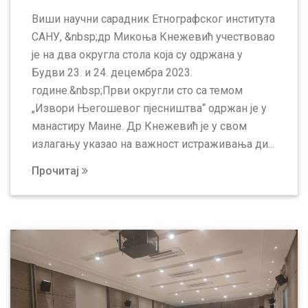
Виши научни сарадник Етнографског института
САНУ, &nbsp;др Микоња Кнежевић учествовао
је на два округла стола која су одржана у
Будви 23. и 24. децембра 2023.
године.&nbsp;Први округли сто са темом
„Извори Његошевог пјесништва“ одржан је у
манастиру Маине. Др Кнежевић је у свом
излагању указао на важност истраживања ди...
Прочитај