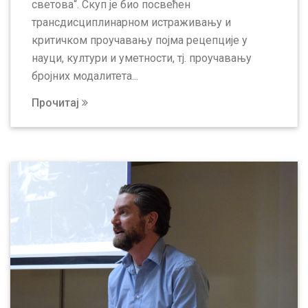
светова“. Скуп је био посвећен
трансдисциплинарном истраживању и
критичком проучавању појма рецепције у
науци, култури и уметности, тј. проучавању
бројних модалитета...
Прочитај