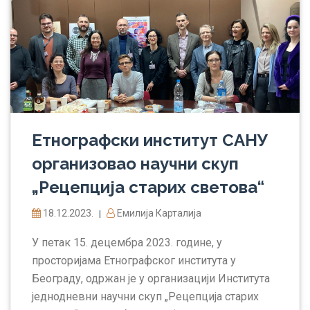
Етнографски институт САНУ
организовао научни скуп
„Рецепција старих светова“
18.12.2023.
Емилија Карталија
|
У петак 15. децембра 2023. године, у
просторијама Етнографског института у
Београду, одржан је у организацији Института
једнодневни научни скуп „Рецепција старих