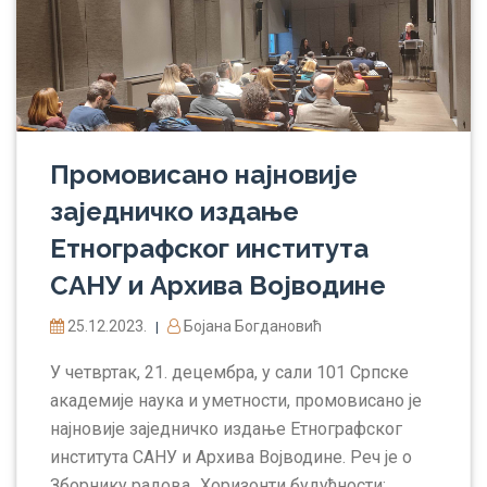
Промовисано најновије
заједничко издање
Етнографског института
САНУ и Архива Војводине
25.12.2023.
Бојана Богдановић
|
У четвртак, 21. децембра, у сали 101 Српске
академије наука и уметности, промовисано је
најновије заједничко издање Етнографског
института САНУ и Архива Војводине. Реч је о
Зборнику радова „Хоризонти будућности: