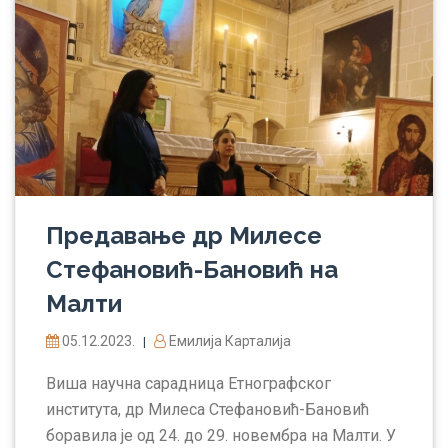
Предавање др Милесе
Стефановић-Бановић на
Малти
05.12.2023.
Емилија Карталија
|
Виша научна сарадница Етнографског
института, др Милеса Стефановић-Бановић
боравила је од 24. до 29. новембра на Малти. У