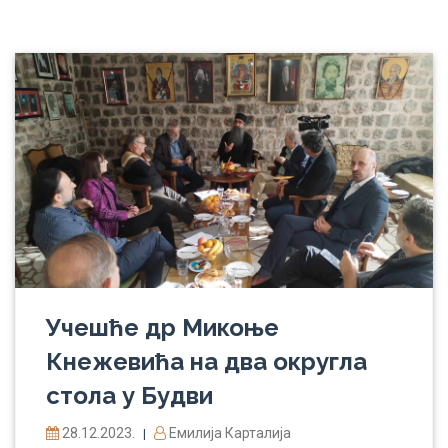
Учешће др Микоње
Кнежевића на два округла
стола у Будви
28.12.2023.
Емилија Карталија
|