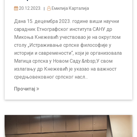
20.12.2023.
Емилија Карталија
|
Дана 15. децембра 2023. године виши научни
сарадник Етнографског института САНУ др
Микоња Кнежевић учествовао је на округлом
столу „Истраживање српске философије у
историји и савремености“, који је организовала
Матица српска у Новом Саду.&nbsp;У свом
излагању др Кнежевић је указао на важност
средњовековног српског насл...
Прочитај