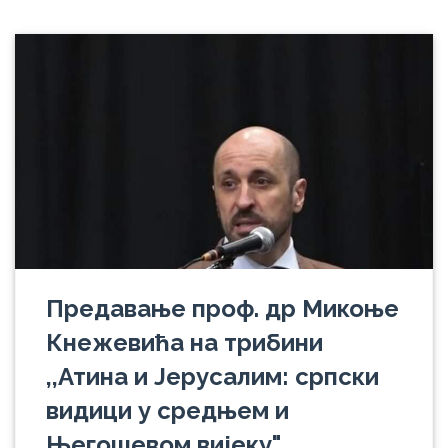
Предавање проф. др Микоње
Кнежевића на трибини
,,Атина и Јерусалим: српски
видици у средњем и
Његошевом вијеку"