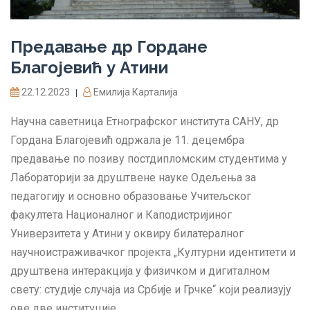
Предавање др Горданe
Благојевић у Атини
22.12.2023
Емилија Карталија
|
Научна саветница Етнографског института САНУ, др
Гордана Благојевић одржала је 11. децембра
предавање по позиву постдипломским студентима у
Лабораторији за друштвене науке Одељења за
педагогију и основно образовање Учитељског
факултета Националног и Каподистријиног
Универзитета у Атини у оквиру билатералног
научноистраживачког пројекта „Културни идентитети и
друштвена интеракција у физичком и дигиталном
свету: студије случаја из Србије и Грчке“ који реализују
ове две институције.