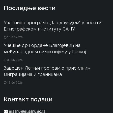
Последње вести
Учеснице програма „Ја одлучујем“ у посети
Етнографском институту САНУ
13.07.2026
Учешће др Гордане Благојевић на
међународном симпозијуму у Грчкој
30.06.2026
Завршен Летњи програм о присилним
миграцијама и границама
15.06.2026
Контакт подаци
eisanu@ei.sanu.ac.rs