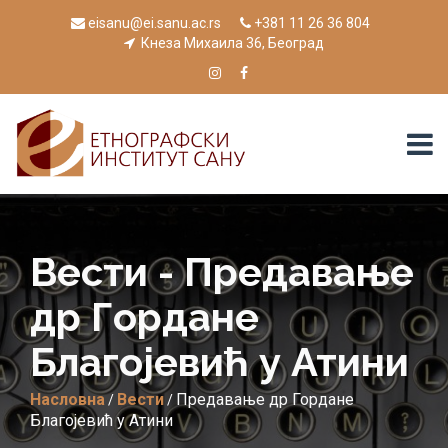
eisanu@ei.sanu.ac.rs
+381 11 26 36 804
Кнеза Михаила 36, Београд
Вести - Предавање
др Горданe
Благојевић у Атини
Насловна
Вести
Предавање др Горданe
/
/
Благојевић у Атини