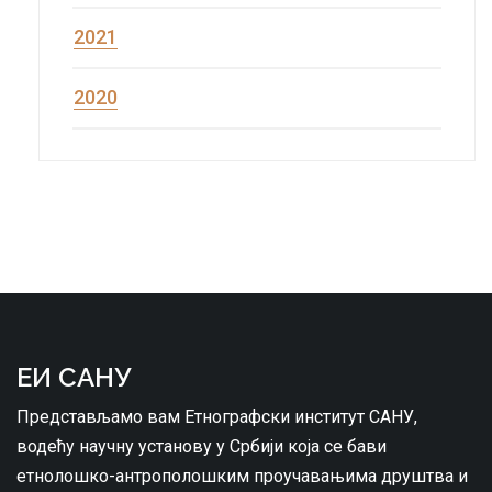
2021
2020
ЕИ САНУ
Представљамо вам Етнографски институт САНУ,
водећу научну установу у Србији која се бави
етнолошко-антрополошким проучавањима друштва и