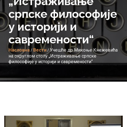
„Истраживање
српске философије
у историји и
савремености“
Насловна
Вести
Учешће др Микоње Кнежевића
/
/
на округлом столу „Истраживање српске
философије у историји и савремености“