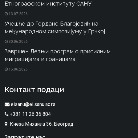
Етнографском институту САНУ
13.07.2026
Учешће др Гордане Благојевић на
међународном симпозијуму у Грчкој
30.06.2026
Завршен Летњи програм о присилним
миграцијама и границама
15.06.2026
Контакт подаци
eisanu@ei.sanu.ac.rs
+381 11 26 36 804
Кнеза Михаила 36, Београд
Запратите нас