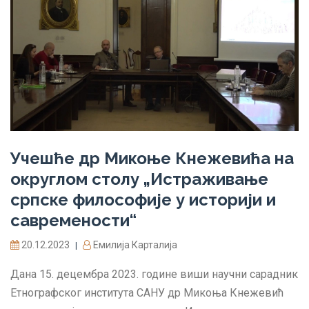
Учешће др Микоње Кнежевића на
округлом столу „Истраживање
српске философије у историји и
савремености“
20.12.2023
Емилија Карталија
|
Дана 15. децембра 2023. године виши научни сарадник
Етнографског института САНУ др Микоња Кнежевић