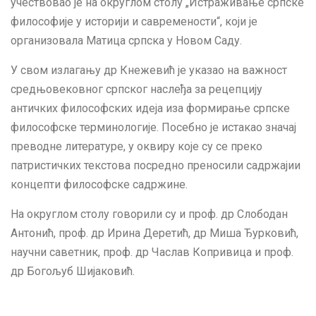
учествовао је на округлом столу „Истраживање српске
философије у историји и савремености“, који је
организовала Матица српска у Новом Саду.
У свом излагању др Кнежевић је указао на важност
средњовековног српског наслеђа за рецепцију
античких философских идеја иза формирање српске
философске терминологије. Посебно је истакао значај
преводне литературе, у оквиру које су се преко
патристичких текстова посредно преносили садржајии
концепти философске садржине.
На округлом столу говорили су и проф. др Слободан
Антонић, проф. др Ирина Деретић, др Миша Ђурковић,
научни саветник, проф. др Часлав Копривица и проф.
др Богољуб Шијаковић.