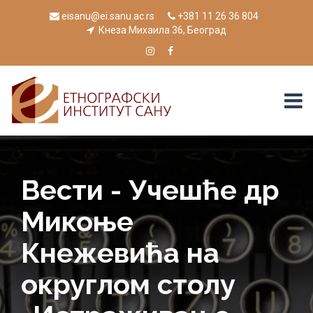
eisanu@ei.sanu.ac.rs
+381 11 26 36 804
Кнеза Михаила 36, Београд
Вести - Учешће др
Микоње
Кнежевића на
округлом столу