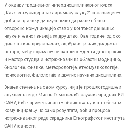
У оквиру тродневног интердисциплинарног курса
„Како комуницирати савремену науку?“ полазници су
добили прилику да науче како да разне облике
отворене комуникације ставе у контекст данашње
науке и њеног значаја за друштво. Ове године, од око
две стотине пријављених, одабрано је њих двадесет
петоро, међу којима су се нашли студенти докторских
и мастер студија и истраживачи из области медицине,
биологије, физике, метеорологије, етномузикологије,
психологије, филологије и других научних дисциплина.
Знања стечена на овом курсу, чији је прошлогодишњи
алумниста и др Милан Томашевић, научни сарадник ЕИ
САНУ, биће примењивана у обликовању и што бољем
комуницирању не само резултата, већ и процеса
истраживачког рада сарадника Етнографског института
САНУ јавности.