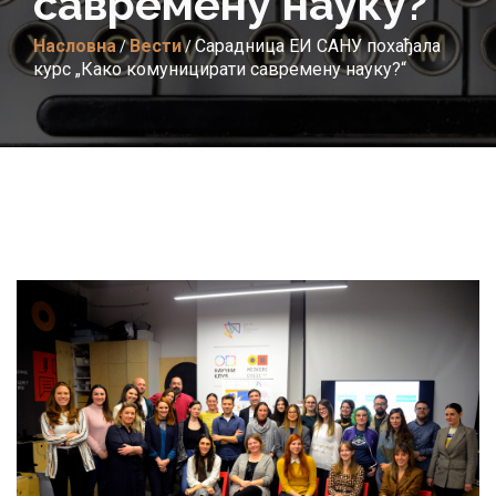
савремену науку?“
Насловна
Вести
Сарадница ЕИ САНУ похађала
/
/
курс „Како комуницирати савремену науку?“