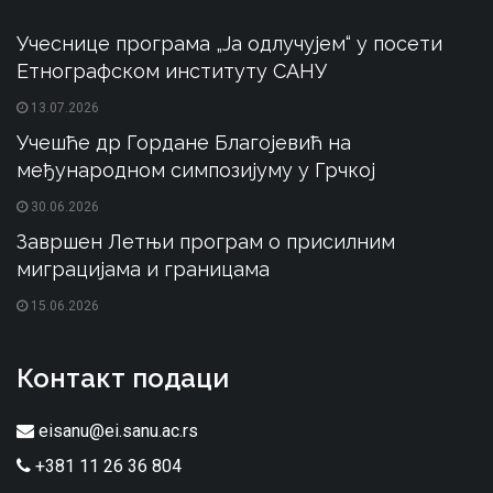
Учеснице програма „Ја одлучујем“ у посети
Етнографском институту САНУ
13.07.2026
Учешће др Гордане Благојевић на
међународном симпозијуму у Грчкој
30.06.2026
Завршен Летњи програм о присилним
миграцијама и границама
15.06.2026
Контакт подаци
eisanu@ei.sanu.ac.rs
+381 11 26 36 804