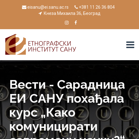
eisanu@ei.sanu.ac.rs
+381 11 26 36 804
Кнеза Михаила 36, Београд
Вести - Сарадница
ЕИ САНУ похађала
курс „Како
комуницирати