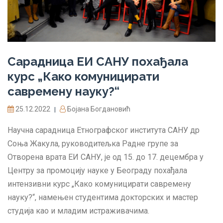
Сарадница ЕИ САНУ похађала
курс „Како комуницирати
савремену науку?“
25.12.2022
Бојана Богдановић
|
Научна сарадница Етнографског института САНУ др
Соња Жакула, руководитељка Радне групе за
Отворена врата ЕИ САНУ, је од 15. до 17. децембра у
Центру за промоцију науке у Београду похађала
интензивни курс „Како комуницирати савремену
науку?“, намењен студентима докторских и мастер
студија као и младим истраживачима.