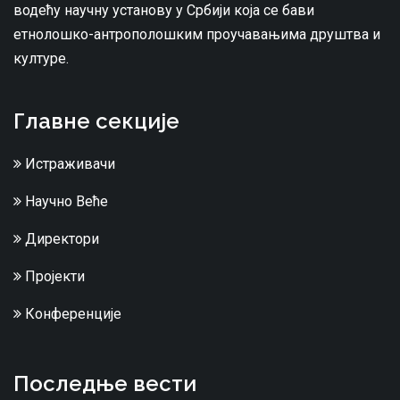
водећу научну установу у Србији која се бави
етнолошко-антрополошким проучавањима друштва и
културе.
Главне секције
Истраживачи
Научно Веће
Директори
Пројекти
Конференције
Последње вести