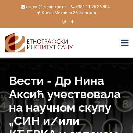
eisanu@ei.sanu.ac.rs
+381 11 26 36 804
Кнеза Михаила 36, Београд
Вести - Др Нина
Аксић учествовала
на научном скупу
„СИН и/или