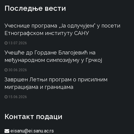
Последње вести
Учеснице програма „Ја одлучујем“ у посети
Етнографском институту САНУ
13.07.2026
Учешће др Гордане Благојевић на
међународном симпозијуму у Грчкој
30.06.2026
Завршен Летњи програм о присилним
миграцијама и границама
15.06.2026
Контакт подаци
eisanu@ei.sanu.ac.rs