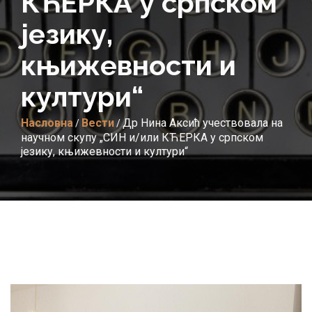
КЋЕРКА у српском
језику,
књижевности и
култури“
Насловна
Вести
Др Нина Аксић учествовала на
/
/
научном скупу „СИН и/или КЋЕРКА у српском
језику, књижевности и култури“