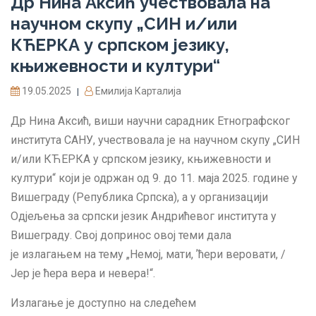
Др Нина Аксић учествовала на
научном скупу „СИН и/или
КЋЕРКА у српском језику,
књижевности и култури“
19.05.2025
Емилија Карталија
|
Др Нина Аксић, виши научни сарадник Етнографског
института САНУ, учествовала је на научном скупу „СИН
и/или КЋЕРКА у српском језику, књижевности и
култури“ који је одржан од 9. до 11. маја 2025. године у
Вишеграду (Република Српска), а у организацији
Одјељења за српски језик Андрићевог института у
Вишеграду. Свој допринос овој теми дала
је излагањем на тему „Немој, мати, ʼћери веровати, /
Јер је ћера вера и невера!“.
Излагање је доступно на следећем