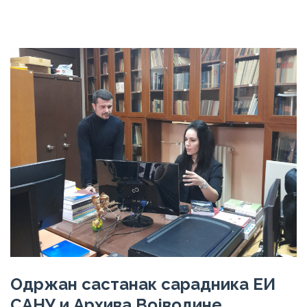
Одржан састанак сарадника ЕИ
САНУ и Архива Војводине