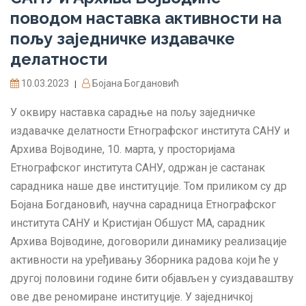
поводом наставка активности на
пољу заједничке издавачке
делатности
10.03.2023
Бојана Богдановић
|
У оквиру наставка сарадње на пољу заједничке
издавачке делатности Етнографског института САНУ и
Архива Војводине, 10. марта, у просторијама
Етнографског института САНУ, одржан је састанак
сарадника наше две институције. Том приликом су др
Бојана Богдановић, научна сарадница Етнографског
института САНУ и Кристијан Обшуст МА, сарадник
Архива Војводине, договорили динамику реализације
активности на уређивању Зборника радова који ће у
другој половини године бити објављен у суиздаваштву
ове две реномиране институције. У заједничкој