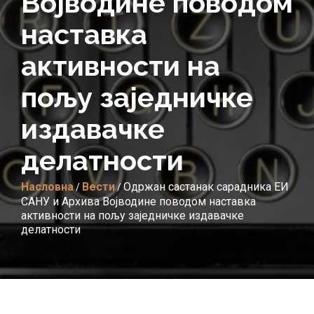
Војводине поводом
наставка
активности на
пољу заједничке
издавачке
делатности
Насловна
Вести
Одржан састанак сарадника ЕИ
/
/
САНУ и Архива Војводине поводом наставка
активности на пољу заједничке издавачке
делатности