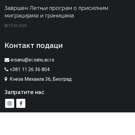
Завршен Летњи програм о присилним
миграцијама и границама
15.06.2026
Контакт подаци
eisanu@ei.sanu.ac.rs
+381 11 26 36 804
Кнеза Михаила 36, Београд
Запратите нас
Сва права задржана. Етнографски институт © 2026.