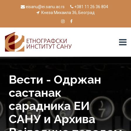
eisanu@ei.sanu.ac.rs
+381 11 26 36 804
Кнеза Михаила 36, Београд
Вести - Одржан
састанак
сарадника ЕИ
САНУ и Архива