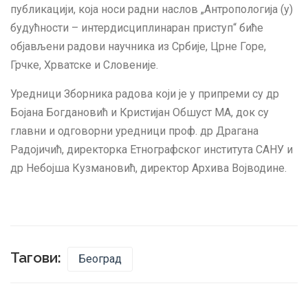
публикацији, која носи радни наслов „Антропологија (у)
будућности – интердисциплинаран приступ“ биће
објављени радови научника из Србије, Црне Горе,
Грчке, Хрватске и Словеније.
Уредници Зборника радова који је у припреми су др
Бојана Богдановић и Кристијан Обшуст МА, док су
главни и одговорни уредници проф. др Драгана
Радојичић, директорка Етнографског института САНУ и
др Небојша Кузмановић, директор Архива Војводине.
Тагови:
Београд