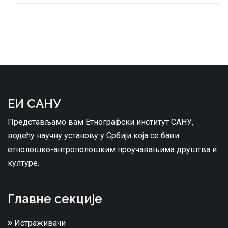
ЕИ САНУ
Представљамо вам Етнографски институт САНУ,
водећу научну установу у Србији која се бави
етнолошко-антрополошким проучавањима друштва и
културе.
Главне секције
Истраживачи