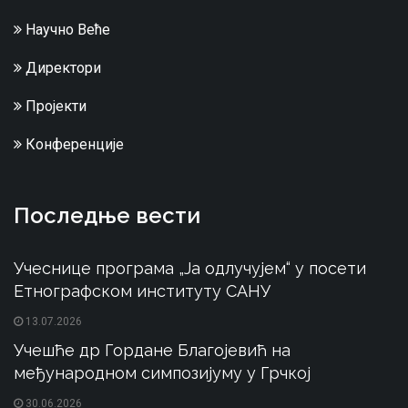
Научно Веће
Директори
Пројекти
Конференције
Последње вести
Учеснице програма „Ја одлучујем“ у посети
Етнографском институту САНУ
13.07.2026
Учешће др Гордане Благојевић на
међународном симпозијуму у Грчкој
30.06.2026