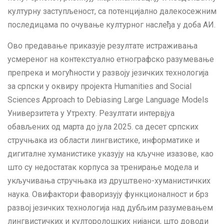
културну заступљеност, са потенцијално далекосежним
последицама по очување културног наслеђа у доба АИ.
Ово предавање приказује резултате истраживања
усмереног на контекстуално етнографско разумевање
препрека и могућности у развоју језичких технологија
за српски у оквиру пројекта Humanities and Social
Sciences Approach to Debiasing Large Language Models
Универзитета у Утрехту. Резултати интервјуа
обављених од марта до јула 2025. са десет српских
стручњака из области лингвистике, информатике и
дигиталне хуманистике указују на кључне изазове, као
што су недостатaк корпуса за тренирање модела и
укључивања стручњака из друштвено-хуманистичких
наука. Овифактори фаворизују функционалност и брз
развој језичких технологија над дубљим разумевањем
лингвистичких и култоролошких нијанси, што доводи