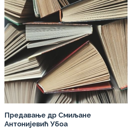
Предавање др Смиљане
Антонијевић Убоa