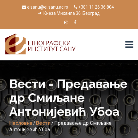
eisanu@ei.sanu.ac.rs
+381 11 26 36 804
Кнеза Михаила 36, Београд
Вести - Предавање
др Смиљане
Антонијевић Убоa
Насловна
Вести
Предавање др Смиљане
/
/
Антонијевић Убоa