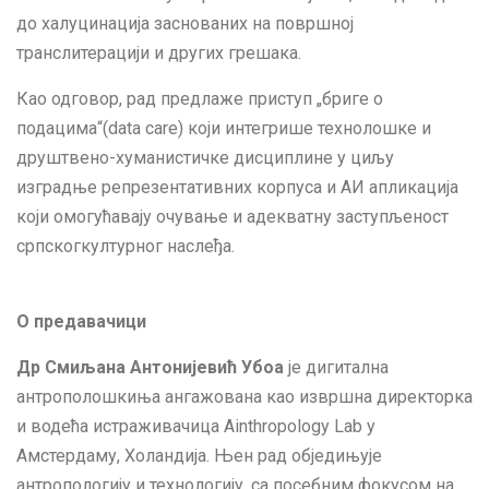
до халуцинација заснованих на површној
транслитерацији и других грешака.
Као одговор, рад предлаже приступ „бриге о
подацима“(data care) који интегрише технолошке и
друштвено-хуманистичке дисциплине у циљу
изградње репрезентативних корпуса и АИ апликација
који омогућавају очување и адекватну заступљеност
српскогкултурног наслеђа.
O предавачици
Др Смиљана Антонијевић Убоа
је дигитална
антрополошкиња ангажована као извршна директорка
и водећа истраживачица Ainthropology Lab у
Амстердаму, Холандија. Њен рад обједињује
антропологију и технологију, са посебним фокусом на