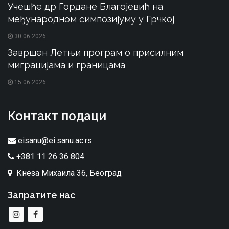
Учешће др Гордане Благојевић на
међународном симпозијуму у Грчкој
30.06.2026
Завршен Летњи програм о присилним
миграцијама и границама
15.06.2026
Контакт подаци
eisanu@ei.sanu.ac.rs
+381 11 26 36 804
Кнеза Михаила 36, Београд
Запратите нас