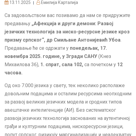
13.11.2025
Емилија Карталија
|
Са задовољством вас позивамо да нам се придружите
предавању
„Афекција и други демони: Развој
језичких технологија за ниско-ресурсне језике кроз
призму српског“, др Смиљанe Антонијевић Убоа
.
Предавање ће се одржати у
понедељак, 17.
новембра 2025. године, у Згради САНУ
(Кнез
Михаилова 36),
1. спрат, сала 102,
са почетком у
12
часова.
Од око 7.000 језика у свету, тек неколико располаже
довољним подацима и осталим ресурсима неопходним
за развој великих језичких модела и сродних типов
авештачке интелигенције (АИ). Без систематског
развоја језичких технологија заснованих на аутентичној
грађи и културним подацима, нискоресурсни језици,
попут српског, ризикују маргинализацију и неадекватну