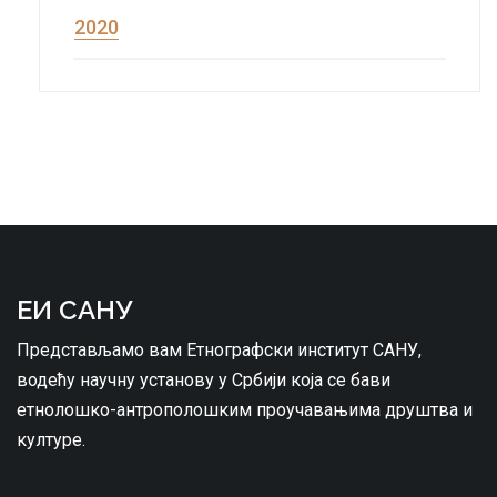
2020
ЕИ САНУ
Представљамо вам Етнографски институт САНУ,
водећу научну установу у Србији која се бави
етнолошко-антрополошким проучавањима друштва и
културе.