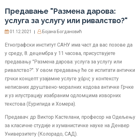
Предавање "Размена дарова:
услуга за услугу или ривалство?"
01.12.2021
Бојана Богдановић
|
Етнографски институт САНУ има част да вас позове да
у среду, 8. децембра у 11 часова, присуствујете
предавању "Размена дарова: услуга за услугу или
ривалство?". У овом предавању ће се испитати антички
грчки концепт узајамне услуге χάρις у контексту
неписаних друштвено-моралних кодова античке Грчке
и уз илустрацију изабраним одломцима изворних
текстова (Еурипида и Хомера).
Предавач: др Виктор Кастелани, професор на Одељењу
за класичне студије и хуманистичке науке на Денвер
Универзитету (Колорадо, САД).