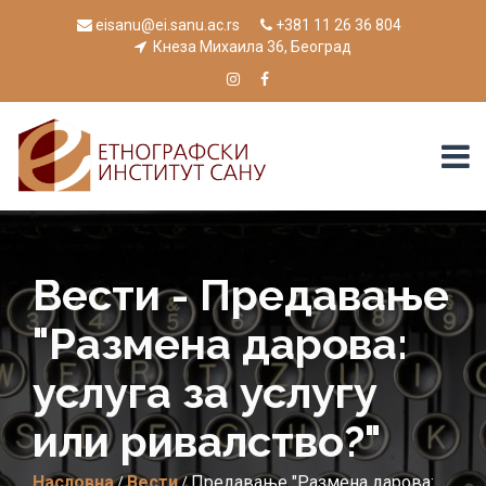
eisanu@ei.sanu.ac.rs
+381 11 26 36 804
Кнеза Михаила 36, Београд
Вести - Предавање
"Размена дарова:
услуга за услугу
или ривалство?"
Насловна
Вести
Предавање "Размена дарова:
/
/