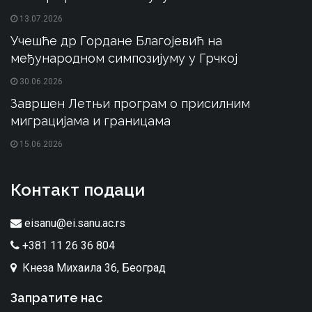
13.07.2026
Учешће др Гордане Благојевић на
међународном симпозијуму у Грчкој
30.06.2026
Завршен Летњи програм о присилним
миграцијама и границама
15.06.2026
Контакт подаци
eisanu@ei.sanu.ac.rs
+381 11 26 36 804
Кнеза Михаила 36, Београд
Запратите нас