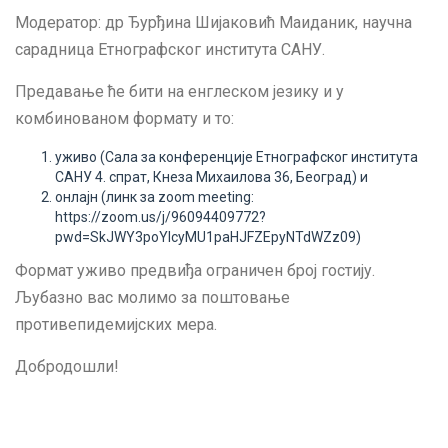
Модератор: др Ђурђина Шијаковић Маиданик, научна
сарадница Етнографског института САНУ.
Предавање ће бити на енглеском језику и у
комбинованом формату и то:
уживо (Сала за конференцијe Етнографског института
САНУ 4. спрат, Кнеза Михаилова 36, Београд) и
онлајн (линк за zoom meeting:
https://zoom.us/j/96094409772?
pwd=SkJWY3poYlcyMU1paHJFZEpyNTdWZz09
)
Формат уживо предвиђа ограничен број гостију.
Љубазно вас молимо за поштовање
противепидемијских мера.
Добродошли!