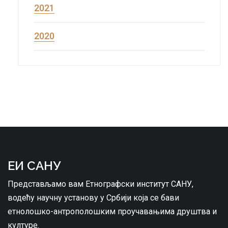
2021
2020
ЕИ САНУ
Представљамо вам Етнографски институт САНУ,
водећу научну установу у Србији која се бави
етнолошко-антрополошким проучавањима друштва и
културе.