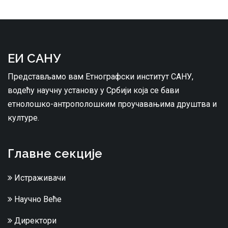
ЕИ САНУ
Представљамо вам Етнографски институт САНУ,
водећу научну установу у Србији која се бави
етнолошко-антрополошким проучавањима друштва и
културе.
Главне секције
Истраживачи
Научно Веће
Директори