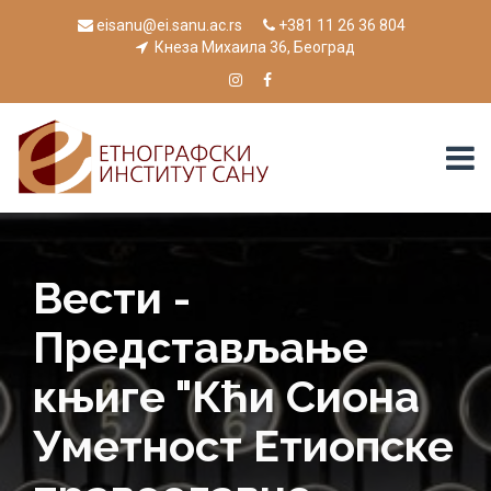
eisanu@ei.sanu.ac.rs
+381 11 26 36 804
Кнеза Михаила 36, Београд
Вести -
Представљање
књиге "Кћи Сиона
Уметност Етиопске