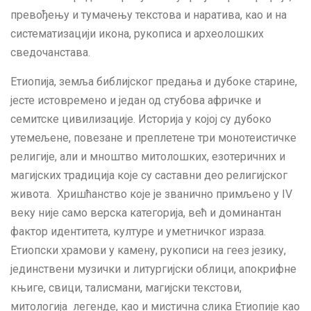
превођењу и тумачењу текстова и наратива, као и на
систематизацији икона, рукописа и археолошких
сведочанстава.
Етиопија, земља библијског предања и дубоке старине,
јесте истовремено и један од стубова афричке и
семитске цивилизације. Историја у којој су дубоко
утемељене, повезане и преплетене три монотеистичке
религије, али и мноштво митолошких, езотеричних и
магијских традиција које су саставни део религијског
живота. Хришћанство које је званично примљено у IV
веку није само верска категорија, већ и доминантан
фактор идентитета, културе и уметничког израза.
Етиопски храмови у камену, рукописи на геез језику,
јединствени музички и литургијски облици, апокрифне
књиге, свици, талисмани, магијски текстови,
митологијa легенде, као и мистична слика Етиопије као