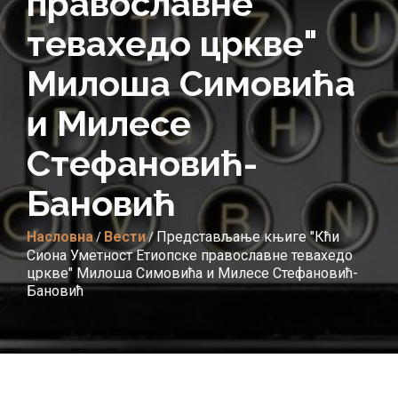
православне
тевахедо цркве"
Милоша Симовића
и Милесе
Стефановић-
Бановић
Насловна
Вести
Представљање књиге "Кћи
/
/
Сиона Уметност Етиопске православне тевахедо
цркве" Милоша Симовића и Милесе Стефановић-
Бановић