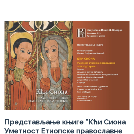
Представљање књиге "Кћи Сиона
Уметност Етиопске православне