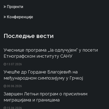
Пројекти
Конференције
Последње вести
Учеснице програма „Ја одлучујем“ у посети
Етнографском институту САНУ
13.07.2026
Учешће др Гордане Благојевић на
међународном симпозијуму у Грчкој
30.06.2026
Завршен Летњи програм о присилним
миграцијама и границама
15.06.2026