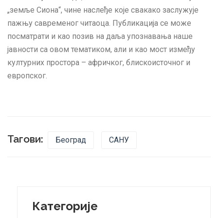
„земље Сиона“, чине наслеђе које свакако заслужује
пажњу савременог читаоца. Публикација се може
посматрати и као позив на даља упознавања наше
јавности са овом тематиком, али и као мост између
културних простора – афричког, блискоисточног и
европског.
Тагови:
Београд
САНУ
Категорије