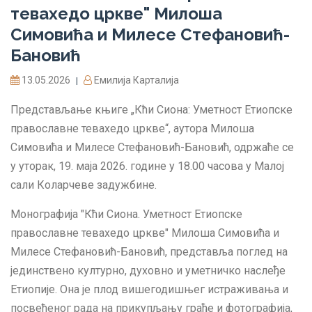
тевахедо цркве" Милоша
Симовића и Милесе Стефановић-
Бановић
13.05.2026
Емилија Карталија
|
Представљање књиге „Кћи Сиона: Уметност Етиопске
православне тевахедо цркве“, аутора Милоша
Симовића и Милесе Стефановић-Бановић, одржаће се
у уторак, 19. маја 2026. године у 18.00 часова у Малој
сали Коларчеве задужбине.
Монографија "Кћи Сиона. Уметност Етиопске
православне тевахедо цркве" Милоша Симовића и
Милесе Стефановић-Бановић, представља поглед на
јединствено културно, духовно и уметничко наслеђе
Етиопије. Она је плод вишегодишњег истраживања и
посвећеног рада на прикупљању грађе и фотографија,