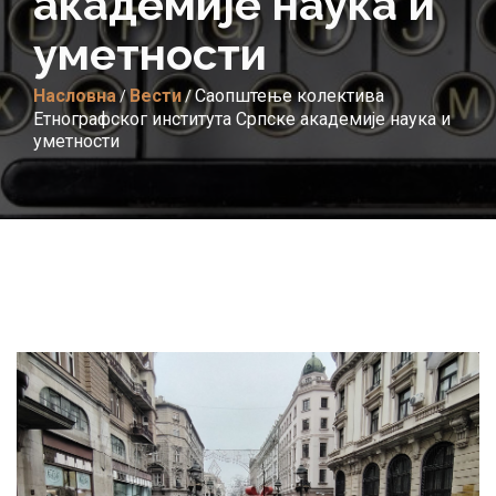
академије наука и
уметности
Насловна
Вести
Саопштење колектива
/
/
Етнографског института Српске академије наука и
уметности