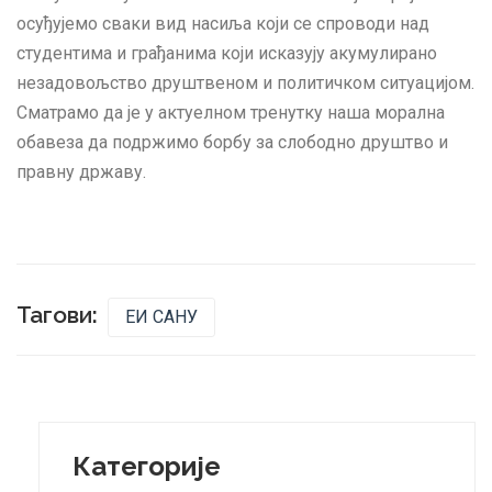
осуђујемо сваки вид насиља који се спроводи над
студентима и грађанима који исказују акумулирано
незадовољство друштвеном и политичком ситуацијом.
Сматрамо да је у актуелном тренутку наша морална
обавеза да подржимо борбу за слободно друштво и
правну државу.
Тагови:
ЕИ САНУ
Категорије