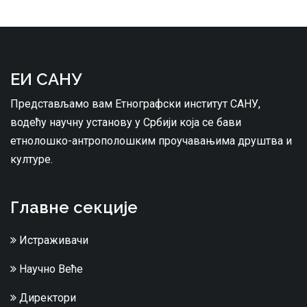
ЕИ САНУ
Представљамо вам Етнографски институт САНУ,
водећу научну установу у Србији која се бави
етнолошко-антрополошким проучавањима друштва и
културе.
Главне секције
Истраживачи
Научно Веће
Директори