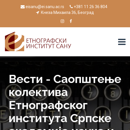
eisanu@ei.sanu.ac.rs
+381 11 26 36 804
Кнеза Михаила 36, Београд
Вести - Саопштење
колектива
Етнографског
института Српске