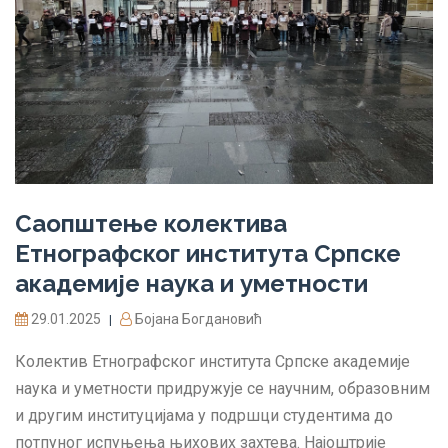
Саопштење колектива
Етнографског института Српске
академије наука и уметности
29.01.2025
Бојана Богдановић
|
Колектив Етнографског института Српске академије
наука и уметности придружује се научним, образовним
и другим институцијама у подршци студентима до
потпуног испуњења њихових захтева. Најоштрије