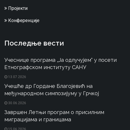
Пројекти
Конференције
Последње вести
Учеснице програма „Ја одлучујем“ у посети
Етнографском институту САНУ
13.07.2026
Учешће др Гордане Благојевић на
међународном симпозијуму у Грчкој
30.06.2026
Завршен Летњи програм о присилним
миграцијама и границама
15.06.2026