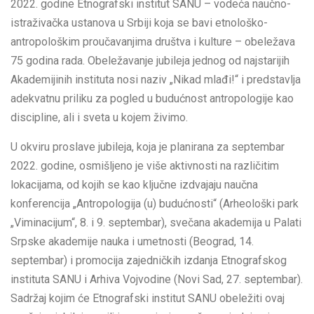
2022. godine Etnografski institut SANU – vodeća naučno-
istraživačka ustanova u Srbiji koja se bavi etnološko-
antropološkim proučavanjima društva i kulture – obeležava
75 godina rada. Obeležavanje jubileja jednog od najstarijih
Akademijinih instituta nosi naziv „Nikad mlađi!“ i predstavlja
adekvatnu priliku za pogled u budućnost antropologije kao
discipline, ali i sveta u kojem živimo.
U okviru proslave jubileja, koja je planirana za septembar
2022. godine, osmišljeno je više aktivnosti na različitim
lokacijama, od kojih se kao ključne izdvajaju naučna
konferencija „Antropologija (u) budućnosti“ (Arheološki park
„Viminacijum“, 8. i 9. septembar), svečana akademija u Palati
Srpske akademije nauka i umetnosti (Beograd, 14.
septembar) i promocija zajedničkih izdanja Etnografskog
instituta SANU i Arhiva Vojvodine (Novi Sad, 27. septembar).
Sadržaj kojim će Etnografski institut SANU obeležiti ovaj