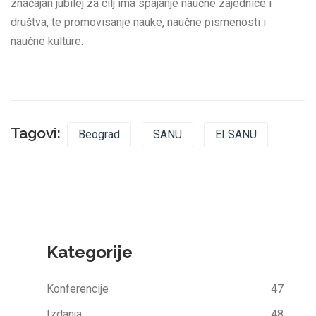
značajan jubilej za cilj ima spajanje naučne zajednice i
društva, te promovisanje nauke, naučne pismenosti i
naučne kulture.
Tagovi:
Beograd
SANU
EI SANU
Kategorije
Konferencije
47
Izdanja
48