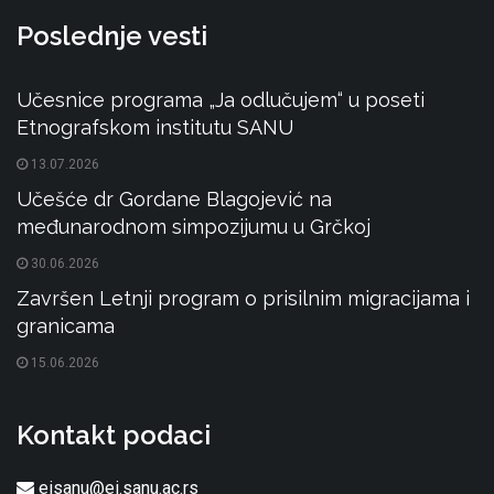
Poslednje vesti
Učesnice programa „Ja odlučujem“ u poseti
Etnografskom institutu SANU
13.07.2026
Učešće dr Gordane Blagojević na
međunarodnom simpozijumu u Grčkoj
30.06.2026
Završen Letnji program o prisilnim migracijama i
granicama
15.06.2026
Kontakt podaci
eisanu@ei.sanu.ac.rs