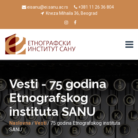
eisanu@ei.sanu.ac.rs
+381 11 26 36 804
Kneza Mihaila 36, Beograd
Vesti - 75 godina
Etnografskog
instituta SANU
Naslovna
Vesti
75 godina Etnografskog instituta
/
/
SANU