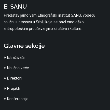
EI SANU
Predstavljamo vam Etnografski institut SANU, vodeću
naučnu ustanovu u Srbiji koja se bavi etnološko-
antropološkim proučavanjima društva i kulture.
Glavne sekcije
Istraživači
Naučno veće
Direktori
Projekti
Konferencije