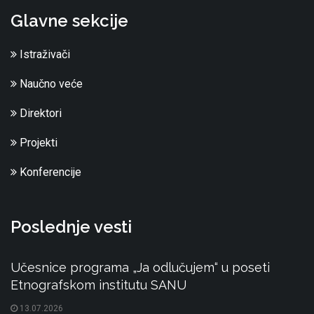
Glavne sekcije
Istraživači
Naučno veće
Direktori
Projekti
Konferencije
Poslednje vesti
Učesnice programa „Ja odlučujem“ u poseti
Etnografskom institutu SANU
13.07.2026