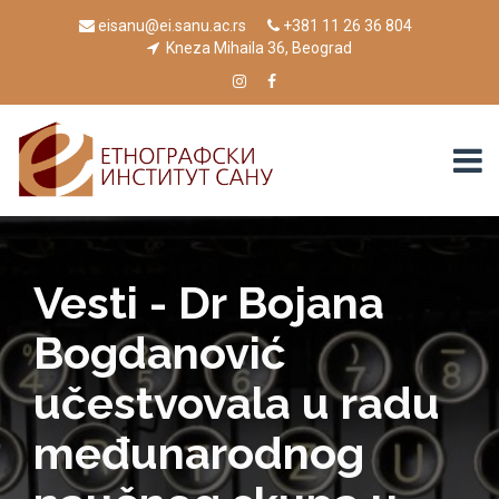
eisanu@ei.sanu.ac.rs
+381 11 26 36 804
Kneza Mihaila 36, Beograd
Vesti - Dr Bojana
Bogdanović
učestvovala u radu
međunarodnog