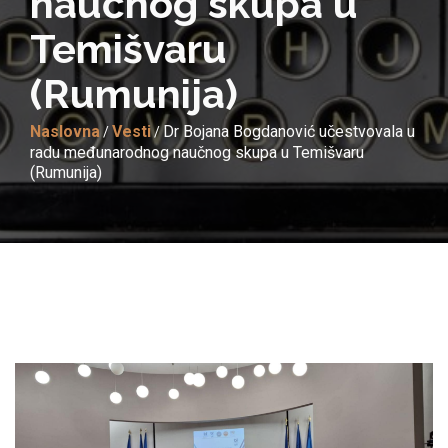
naučnog skupa u
Temišvaru
(Rumunija)
Naslovna
Vesti
Dr Bojana Bogdanović učestvovala u
/
/
radu međunarodnog naučnog skupa u Temišvaru
(Rumunija)