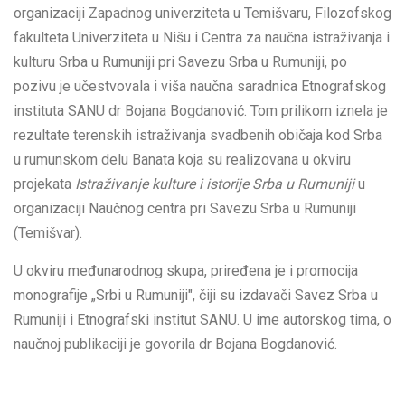
organizaciji Zapadnog univerziteta u Temišvaru, Filozofskog
fakulteta Univerziteta u Nišu i Centra za naučna istraživanja i
kulturu Srba u Rumuniji pri Savezu Srba u Rumuniji, po
pozivu je učestvovala i viša naučna saradnica Etnografskog
instituta SANU dr Bojana Bogdanović. Tom prilikom iznela je
rezultate terenskih istraživanja svadbenih običaja kod Srba
u rumunskom delu Banata koja su realizovana u okviru
projekata
Istraživanje kulture i istorije Srba u Rumuniji
u
organizaciji Naučnog centra pri Savezu Srba u Rumuniji
(Temišvar).
U okviru međunarodnog skupa, priređena je i promocija
monografije „Srbi u Rumuniji", čiji su izdavači Savez Srba u
Rumuniji i Etnografski institut SANU. U ime autorskog tima, o
naučnoj publikaciji je govorila dr Bojana Bogdanović.