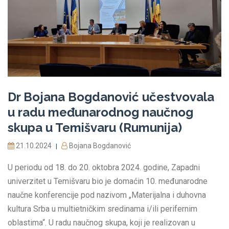
Dr Bojana Bogdanović učestvovala
u radu međunarodnog naučnog
skupa u Temišvaru (Rumunija)
21.10.2024
Bojana Bogdanović
|
U periodu od 18. do 20. oktobra 2024. godine, Zapadni
univerzitet u Temišvaru bio je domaćin 10. međunarodne
naučne konferencije pod nazivom „Materijalna i duhovna
kultura Srba u multietničkim sredinama i/ili perifernim
oblastima“. U radu naučnog skupa, koji je realizovan u