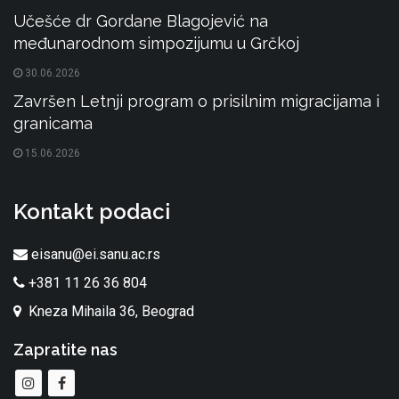
Učešće dr Gordane Blagojević na
međunarodnom simpozijumu u Grčkoj
30.06.2026
Završen Letnji program o prisilnim migracijama i
granicama
15.06.2026
Kontakt podaci
eisanu@ei.sanu.ac.rs
+381 11 26 36 804
Kneza Mihaila 36, Beograd
Zapratite nas