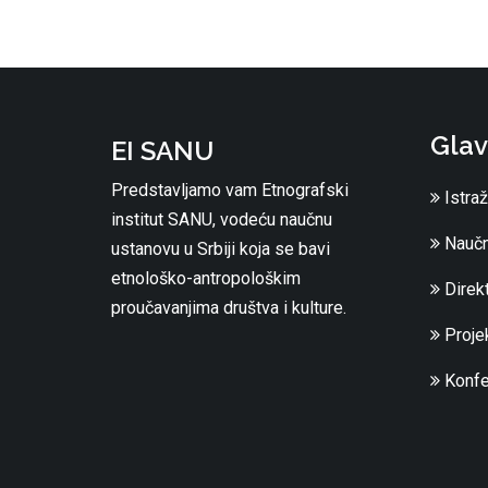
Glav
EI SANU
Predstavljamo vam Etnografski
Istraž
institut SANU, vodeću naučnu
Naučn
ustanovu u Srbiji koja se bavi
etnološko-antropološkim
Direkt
proučavanjima društva i kulture.
Projek
Konfe