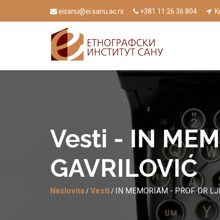
eisanu@ei.sanu.ac.rs
+381 11 26 36 804
Kn
Vesti - IN ME
GAVRILOVIĆ
Naslovna
Vesti
IN MEMORIAM - PROF. DR LJ
/
/