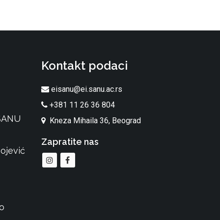
Kontakt podaci
eisanu@ei.sanu.ac.rs
+381 11 26 36 804
 SANU
Kneza Mihaila 36, Beograd
Zapratite nas
ojević
o