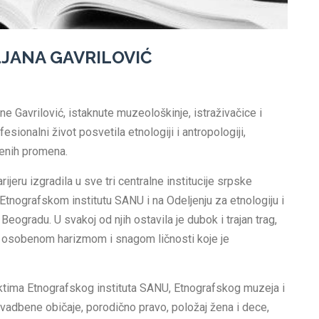
ILJANA GAVRILOVIĆ
e Gavrilović, istaknute muzeološkinje, istraživačice i
esionalni život posvetila etnologiji i antropologiji,
venih promena.
arijeru izgradila u sve tri centralne institucije srpske
Etnografskom institutu SANU i na Odeljenju za etnologiju i
Beogradu. U svakoj od njih ostavila je dubok i trajan trag,
i osobenom harizmom i snagom ličnosti koje je
ektima Etnografskog instituta SANU, Etnografskog muzeja i
vadbene običaje, porodično pravo, položaj žena i dece,