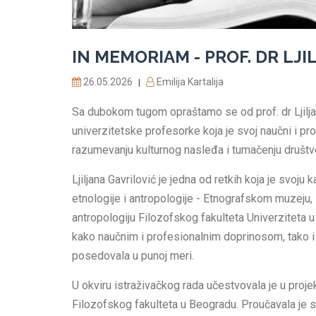
IN MEMORIAM - PROF. DR LJ
26.05.2026
Emilija Kartalija
|
Sa dubokom tugom opraštamo se od prof. dr Ljiljan
univerzitetske profesorke koja je svoj naučni i prof
razumevanju kulturnog nasleđa i tumačenju društ
Ljiljana Gavrilović je jedna od retkih koja je svoju k
etnologije i antropologije - Etnografskom muzeju, 
antropologiju Filozofskog fakulteta Univerziteta u 
kako naučnim i profesionalnim doprinosom, tako 
posedovala u punoj meri.
U okviru istraživačkog rada učestvovala je u proj
Filozofskog fakulteta u Beogradu. Proučavala je s