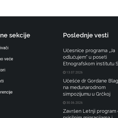
ne sekcije
Poslednje vesti
ivači
Učesnice programa „Ja
odlučujem“ u poseti
o veće
Etnografskom institutu
ori
13.07.2026
Učešće dr Gordane Blag
ti
na međunarodnom
rencije
simpozijumu u Grčkoj
30.06.2026
Završen Letnji program 
prisilnim migracijama i