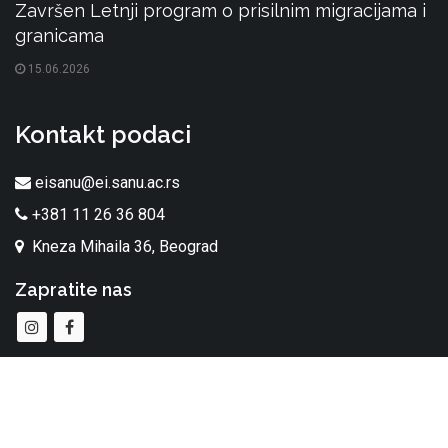
Završen Letnji program o prisilnim migracijama i
granicama
15.06.2026
Kontakt podaci
eisanu@ei.sanu.ac.rs
+381 11 26 36 804
Kneza Mihaila 36, Beograd
Zapratite nas
Sva prava zadržana. Etnografski institut. © 2026.
made by
taraba.