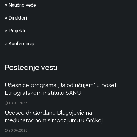
Naučno veće
Direktori
Projekti
Konferencije
Poslednje vesti
Učesnice programa „Ja odlučujem“ u poseti
Etnografskom institutu SANU
13.07.2026
Učešće dr Gordane Blagojević na
međunarodnom simpozijumu u Grčkoj
30.06.2026