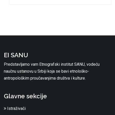
EI SANU
Predstavljamo vam Etnografski institut SANU, vodeću
naučnu ustanovu u Srbiji koja se bavi etnološko-
antropološkim proučavanjima društva i kulture.
Glavne sekcije
Istraživači