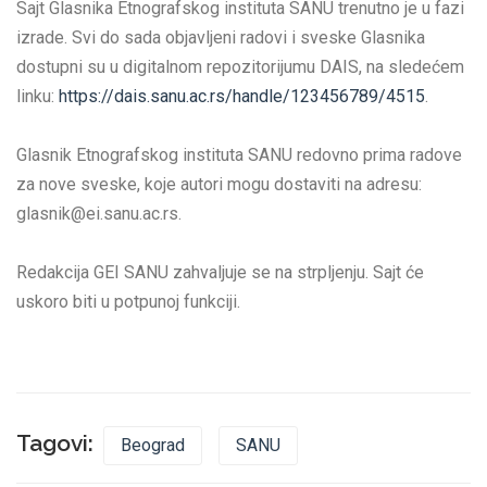
Sajt Glasnika Etnografskog instituta SANU trenutno je u fazi
izrade. Svi do sada objavljeni radovi i sveske Glasnika
dostupni su u digitalnom repozitorijumu DAIS, na sledećem
linku:
https://dais.sanu.ac.rs/handle/123456789/4515
.
Glasnik Etnografskog instituta SANU redovno prima radove
za nove sveske, koje autori mogu dostaviti na adresu:
glasnik@ei.sanu.ac.rs.
Redakcija GEI SANU zahvaljuje se na strpljenju. Sajt će
uskoro biti u potpunoj funkciji.
Tagovi:
Beograd
SANU